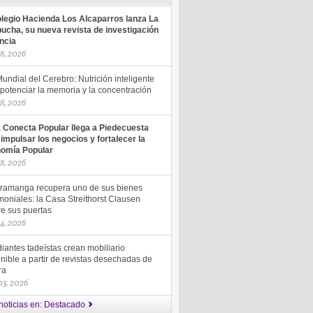
olegio Hacienda Los Alcaparros lanza La
ucha, su nueva revista de investigación
encia
18, 2026
undial del Cerebro: Nutrición inteligente
potenciar la memoria y la concentración
18, 2026
a Conecta Popular llega a Piedecuesta
 impulsar los negocios y fortalecer la
omía Popular
18, 2026
ramanga recupera uno de sus bienes
moniales: la Casa Streithorst Clausen
re sus puertas
14, 2026
iantes tadeístas crean mobiliario
nible a partir de revistas desechadas de
ra
 03, 2026
noticias en: Destacado