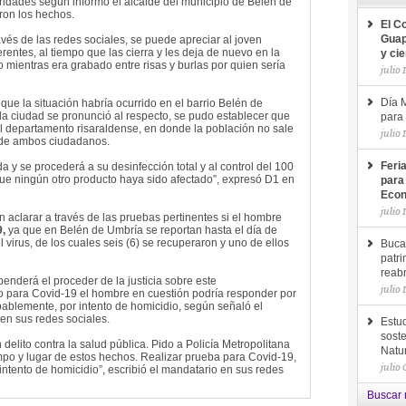
toridades según informó el alcalde del municipio de Belén de
ron los hechos.
El C
avés de las redes sociales, se puede apreciar al joven
Guap
rentes, al tiempo que las cierra y les deja de nuevo en la
y ci
o mientras era grabado entre risas y burlas por quien sería
julio 
ue la situación habría ocurrido en el barrio Belén de
Día M
 la ciudad se pronunció al respecto, se pudo establecer que
para 
el departamento risaraldense, en donde la población no sale
julio 
 de ambos ciudadanos.
a y se procederá a su desinfección total y al control del 100
Feri
ue ningún otro producto haya sido afectado”, expresó D1 en
para
.
Econ
julio 
n aclarar a través de las pruebas pertinentes si el hombre
,
ya que en Belén de Umbría se reportan hasta el día de
l virus, de los cuales seis (6) se recuperaron y uno de ellos
Buca
patri
reab
enderá el proceder de la justicia sobre este
julio 
o para Covid-19 el hombre en cuestión podría responder por
obablemente, por intento de homicidio, según señaló el
en sus redes sociales.
Estud
soste
delito contra la salud pública. Pido a Policía Metropolitana
Natu
empo y lugar de estos hechos. Realizar prueba para Covid-19,
julio
r intento de homicidio”, escribió el mandatario en sus redes
Buscar 