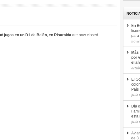
NOTICI
En B
licen
obó jugos en un D1 de Belén, en Risaralda
are now closed.
para 
novie
Más 
por 
el a
octub
El Go
colom
País 
julio 
Día 
Famil
esta 
julio 
Avian
de 3