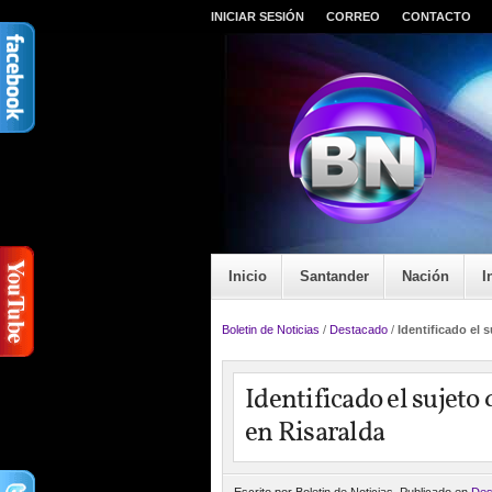
INICIAR SESIÓN
CORREO
CONTACTO
Inicio
Santander
Nación
I
Boletin de Noticias
/
Destacado
/
Identificado el 
Identificado el sujeto
en Risaralda