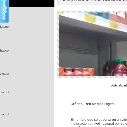
Escrito por Boletin de Noticias. Publicado en
Des
cias.com.co/wp-
cias.com.co/wp-
com.co/wp-
Fecha de pub
com.co/wp-
Crédito: Red Medios Digital
com.co/wp-
El hombre que se observa en un vid
indignación a nivel nacional por su