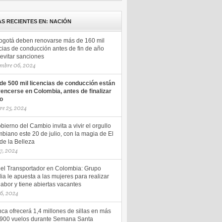
AS RECIENTES EN: NACIÓN
ogotá deben renovarse más de 160 mil
cias de conducción antes de fin de año
evitar sanciones
mbre 06, 2024
de 500 mil licencias de conducción están
vencerse en Colombia, antes de finalizar
ño
re 25, 2024
bierno del Cambio invita a vivir el orgullo
biano este 20 de julio, con la magia de El
de la Belleza
17, 2024
del Transportador en Colombia: Grupo
ia le apuesta a las mujeres para realizar
labor y tiene abiertas vacantes
16, 2024
ca ofrecerá 1,4 millones de sillas en más
.900 vuelos durante Semana Santa