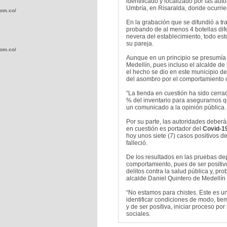
identificado y localizado por las au
Umbría, en Risaralda, donde ocurrie
com.co/wp-
En la grabación que se difundió a tr
probando de al menos 4 botellas dife
nevera del establecimiento, todo est
su pareja.
com.co/wp-
Aunque en un principio se presumía q
Medellín, pues incluso el alcalde de
el hecho se dio en este municipio d
del asombro por el comportamiento
“La tienda en cuestión ha sido cerrad
% del inventario para asegurarnos q
un comunicado a la opinión pública
.com.co/wp-
Por su parte, las autoridades deberá
en cuestión es portador del
Covid-19
hoy unos siete (7) casos positivos de
falleció.
De los resultados en las pruebas dep
comportamiento, pues de ser positiv
delitos contra la salud pública y, pr
.com.co/wp-
alcalde Daniel Quintero de Medellín 
“No estamos para chistes. Este es un 
identificar condiciones de modo, ti
y de ser positiva, iniciar proceso po
sociales.