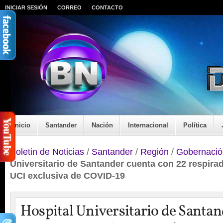
INICIAR SESIÓN
CORREO
CONTACTO
Inicio
Santander
Nación
Internacional
Política
Boletin de Noticias
/
Santander
/
Región
/
Gobernació
Universitario de Santander cuenta con 22 respir
UCI exclusiva de COVID-19
Hospital Universitario de Santan