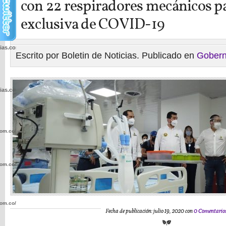
con 22 respiradores mecánicos p
exclusiva de COVID-19
cias.com.co/wp-
Escrito por Boletin de Noticias. Publicado en
Gobern
cias.com.co/wp-
com.co/wp-
com.co/wp-
com.co/wp-
Fecha de publicación: julio 19, 2020 con
0 Comentario