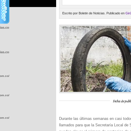
Escrito por Boletin de Noticias. Publicado en
Gir
cias.com.co/wp-
cias.com.co/wp-
com.co/wp-
com.co/wp-
Fecha de publi
com.co/wp-
Durante las últimas semanas en casi todo
llamados para que la Secretaría Local de 