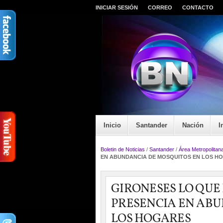
INICIAR SESIÓN
CORREO
CONTACTO
Inicio
Santander
Nación
I
Boletin de Noticias
/
Santander
/
Área Metropolitan
EN ABUNDANCIA DE MOSQUITOS EN LOS H
GIRONESES LO QUE
PRESENCIA EN AB
LOS HOGARES