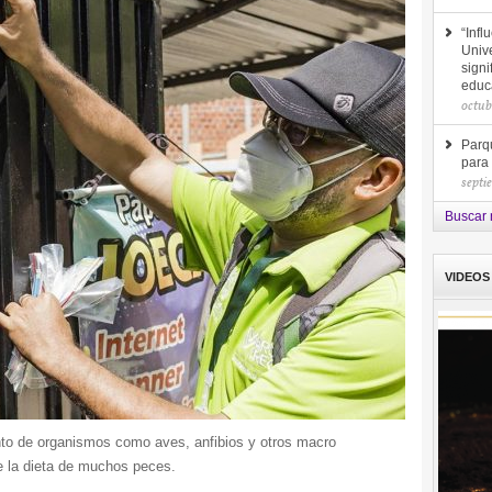
“Infl
Unive
signi
educ
octub
Parq
para
septi
Buscar 
VIDEOS
o de organismos como aves, anfibios y otros macro
e la dieta de muchos peces.