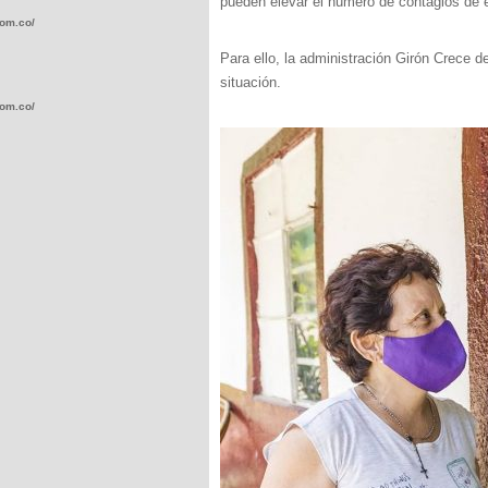
pueden elevar el número de contagios de 
com.co/wp-
Para ello, la administración Girón Crece d
situación.
com.co/wp-
.com.co/wp-
.com.co/wp-