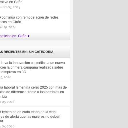
entivo en Girón
mbre 07, 2024
 continúa con remodelación de redes
ricas en Girón
re 29, 2024
noticias en: Girón
AS RECIENTES EN: SIN CATEGORÍA
 lleva la innovación cosmética a un nuevo
l con la primera campaña realizada sobre
 bioimpresa en 3D
 29, 2026
ha laboral femenina cerró 2025 con más de
tos de diferencia frente a los hombres en
mbia
 05, 2026
d femenina en cada etapa de la vida:
les de alerta que las mujeres no deben
ar
 05, 2026