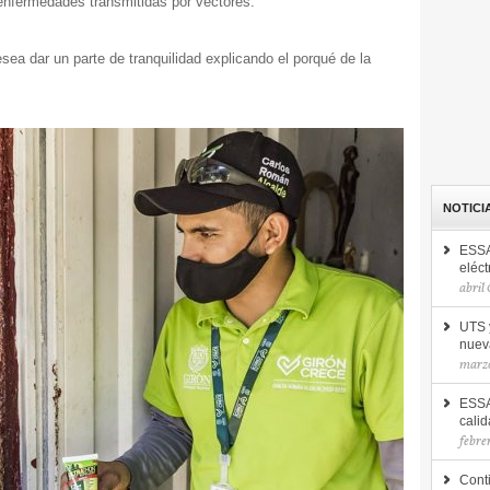
enfermedades transmitidas por vectores.
esea dar un parte de tranquilidad explicando el porqué de la
NOTICI
ESSA
eléct
abril
UTS 
nuev
marzo
ESSA
calid
febre
Cont