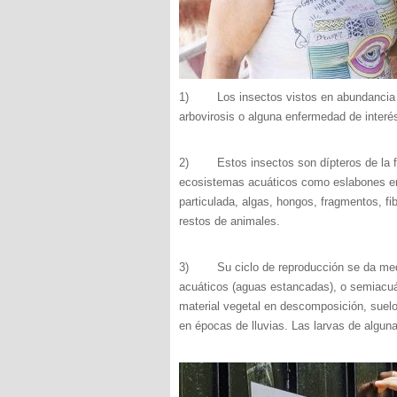
1) Los insectos vistos en abundancia po
arbovirosis o alguna enfermedad de interés
2) Estos insectos son dípteros de la fa
ecosistemas acuáticos como eslabones en l
particulada, algas, hongos, fragmentos, fi
restos de animales.
3) Su ciclo de reproducción se da media
acuáticos (aguas estancadas), o semiacuá
material vegetal en descomposición, suelo
en épocas de lluvias. Las larvas de algunas