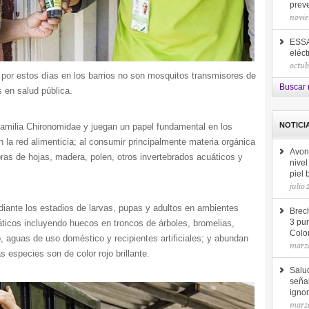
prev
novie
ESSA
eléct
octub
r estos días en los barrios no son mosquitos transmisores de
Buscar 
 en salud pública.
NOTICI
milia Chironomidae y juegan un papel fundamental en los
a red alimenticia; al consumir principalmente materia orgánica
Avon
bras de hojas, madera, polen, otros invertebrados acuáticos y
nive
piel
julio
nte los estadios de larvas, pupas y adultos en ambientes
Brec
ticos incluyendo huecos en troncos de árboles, bromelias,
3 pun
Colo
, aguas de uso doméstico y recipientes artificiales; y abundan
marzo
 especies son de color rojo brillante.
Salu
seña
ignor
marzo