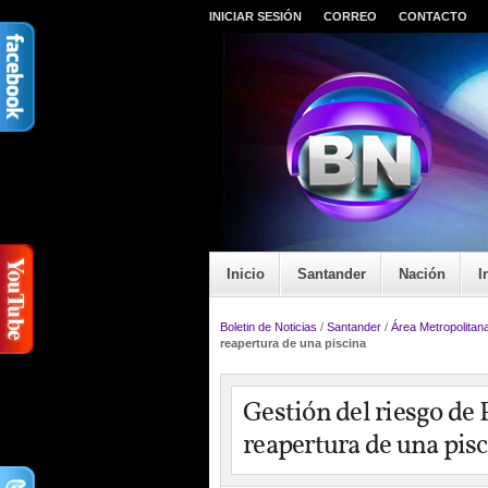
INICIAR SESIÓN
CORREO
CONTACTO
Inicio
Santander
Nación
I
Boletin de Noticias
/
Santander
/
Área Metropolitan
reapertura de una piscina
Gestión del riesgo de
reapertura de una pis