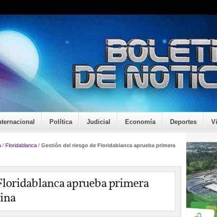
nternacional
Política
Judicial
Economía
Deportes
V
a
/
Floridablanca
/
Gestión del riesgo de Floridablanca aprueba primera
 Floridablanca aprueba primera
cina