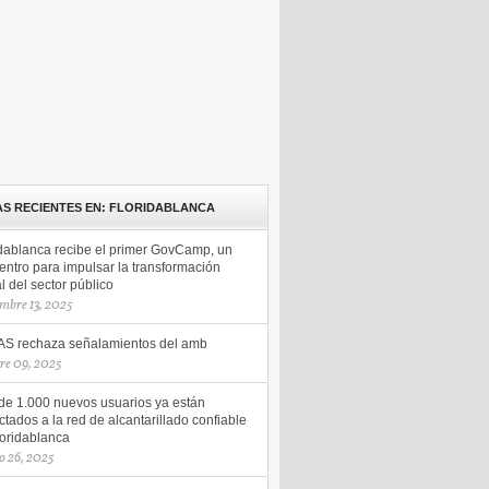
AS RECIENTES EN: FLORIDABLANCA
idablanca recibe el primer GovCamp, un
entro para impulsar la transformación
al del sector público
mbre 13, 2025
S rechaza señalamientos del amb
re 09, 2025
de 1.000 nuevos usuarios ya están
tados a la red de alcantarillado confiable
loridablanca
o 26, 2025