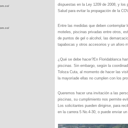
dispuestas en la Ley 1209 de 2008, y los 
com.co/wp-
Salud para evitar la propagación de la CO
Entre las medidas que deben contemplar lo
com.co/wp-
moteles, piscinas privadas entre otros, est
de puntos de gel o alcohol, las demarcacio
tapabocas y otros accesorios y un aforo m
¿Qué se debe hacer?En Floridablanca han 
.com.co/wp-
piscinas. Sin embargo, según la coordinad
Toloza Cuta, al momento de hacer las visi
la mayoríade ellas no cumplen con los pro
Queremos hacer una invitación a las perso
.com.co/wp-
piscinas, su cumplimiento nos permite evit
Los solicitantes pueden dirigirse, para re
en la carrera 5 No.4-30, o puede enviar un