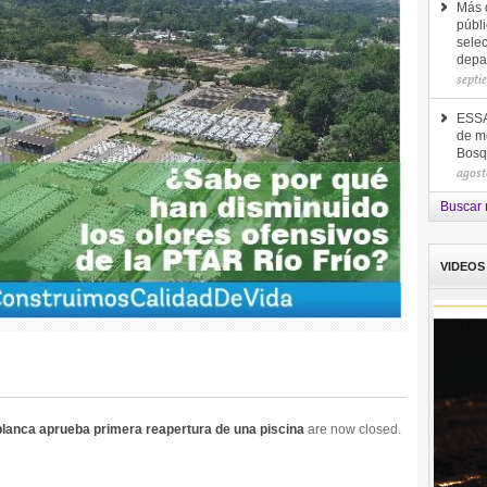
Más d
públi
selec
depa
septi
ESSA 
de me
Bosq
agost
Buscar 
VIDEOS
ablanca aprueba primera reapertura de una piscina
are now closed.