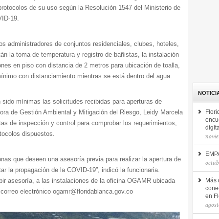
protocolos de su uso según la Resolución 1547 del Ministerio de
VID-19.
s administradores de conjuntos residenciales, clubes, hoteles,
án la toma de temperatura y registro de bañistas, la instalación
nes en piso con distancia de 2 metros para ubicación de toalla,
ínimo con distanciamiento mientras se está dentro del agua.
NOTICI
sido mínimas las solicitudes recibidas para aperturas de
ora de Gestión Ambiental y Mitigación del Riesgo, Leidy Marcela
Flor
encu
tas de inspección y control para comprobar los requerimientos,
digit
tocolos dispuestos.
novie
EMPA
nas que deseen una asesoría previa para realizar la apertura de
octub
ar la propagación de la COVID-19”, indicó la funcionaria.
cibir asesoría, a las instalaciones de la oficina OGAMR ubicada
Más 
conec
 correo electrónico ogamr@floridablanca.gov.co​​
en F
agost