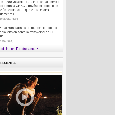
e 1.200 vacantes para ingresar al servicio
co oferta la CNSC a través del proceso de
ción Territorial 10 que cubre cuatro
rtamentos
embre 10, 2024
realizará trabajos de reubicación de red
dia tensión sobre la transversal de El
ue
o 09, 2024
noticias en: Floridablanca
 RECIENTES