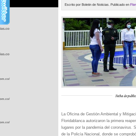
Escrito por Boletin de Noticias. Publicado en
Flo
cias.com.co/wp-
cias.com.co/wp-
com.co/wp-
Fecha de public
com.co/wp-
La Oficina de Gestión Ambiental y Mitiga
Floridablanca autorizaron la primera reaper
com.co/wp-
lugares por la pandemia del coronavirus. S
de la Policía Nacional, donde se comprobó