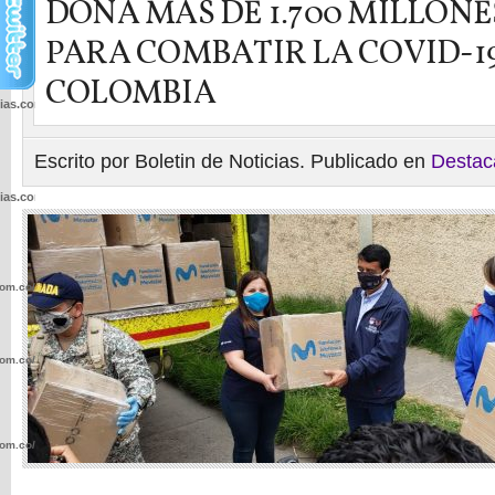
DONA MÁS DE 1.700 MILLONE
PARA COMBATIR LA COVID-1
COLOMBIA
cias.com.co/wp-
Escrito por Boletin de Noticias. Publicado en
Destac
cias.com.co/wp-
com.co/wp-
com.co/wp-
com.co/wp-