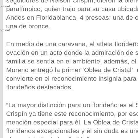
seguidores de Nelson Crispín, dieron la bie
com.co/wp-
paralímpico, quien trajo para su casa ubicad
Andes en Floridablanca, 4 preseas: una de o
una de bronce.
com.co/wp-
En medio de una caravana, el atleta florideñ
ovación en un acto donde la admiración de 
familia se sentía en el ambiente, además, el
Moreno entregó la primer ‘Oblea de Cristal’
.com.co/wp-
convierte en el reconocimiento insignia para 
florideños destacados.
“La mayor distinción para un florideño es el
.com.co/wp-
Crispín ya tiene este reconocimiento, por e
mención especial para él. La Oblea de Crist
florideños excepcionales y él sin duda es uno