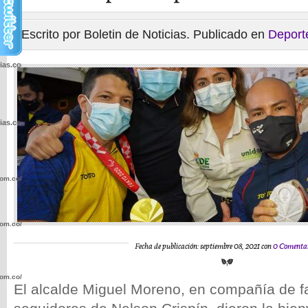
Escrito por Boletin de Noticias. Publicado en
Deport
cias.com.co/wp-
cias.com.co/wp-
com.co/wp-
com.co/wp-
Fecha de publicación: septiembre 08, 2021 con
0 Comenta
com.co/wp-
El alcalde Miguel Moreno, en compañía de f