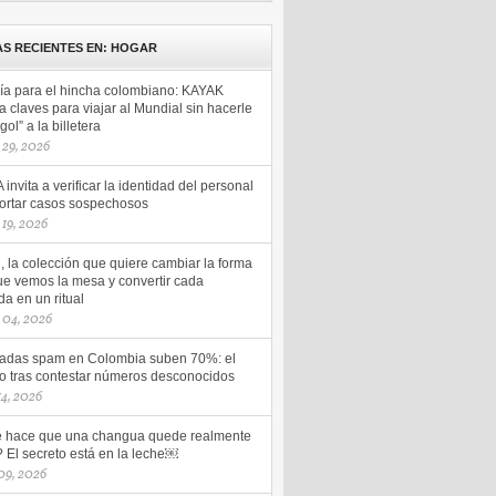
AS RECIENTES EN: HOGAR
a para el hincha colombiano: KAYAK
a claves para viajar al Mundial sin hacerle
gol” a la billetera
 29, 2026
invita a verificar la identidad del personal
portar casos sospechosos
19, 2026
 la colección que quiere cambiar la forma
ue vemos la mesa y convertir cada
a en un ritual
 04, 2026
adas spam en Colombia suben 70%: el
go tras contestar números desconocidos
 14, 2026
 hace que una changua quede realmente
 El secreto está en la leche￼
 09, 2026