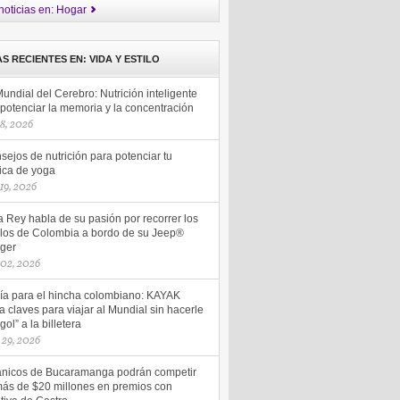
noticias en: Hogar
AS RECIENTES EN: VIDA Y ESTILO
undial del Cerebro: Nutrición inteligente
potenciar la memoria y la concentración
18, 2026
sejos de nutrición para potenciar tu
tica de yoga
 19, 2026
 Rey habla de su pasión por recorrer los
los de Colombia a bordo de su Jeep®
ger
 02, 2026
a para el hincha colombiano: KAYAK
a claves para viajar al Mundial sin hacerle
gol” a la billetera
 29, 2026
nicos de Bucaramanga podrán competir
más de $20 millones en premios con