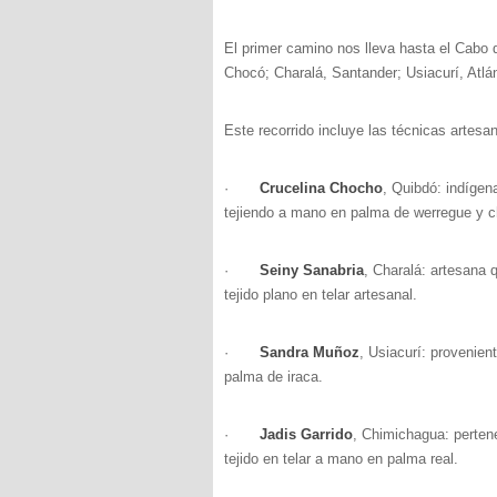
El primer camino nos lleva hasta el Cabo d
Chocó; Charalá, Santander; Usiacurí, Atlá
Este recorrido incluye las técnicas artesa
·
Crucelina Chocho
, Quibdó: indígen
tejiendo a mano en palma de werregue y ch
·
Seiny Sanabria
, Charalá: artesana 
tejido plano en telar artesanal.
·
Sandra Muñoz
, Usiacurí: provenien
palma de iraca.
·
Jadis Garrido
, Chimichagua: pertene
tejido en telar a mano en palma real.