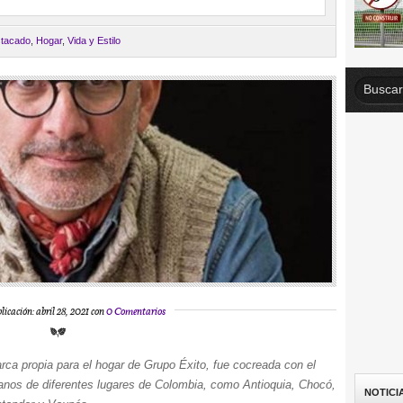
tacado
,
Hogar
,
Vida y Estilo
licación: abril 28, 2021 con
0 Comentarios
rca propia para el hogar de Grupo Éxito, fue cocreada con el
sanos de diferentes lugares de Colombia, como Antioquia, Chocó,
NOTICI