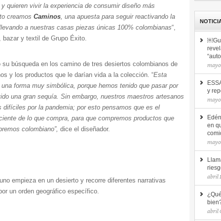
y quieren vivir la experiencia de consumir diseño más
to creamos
Caminos
, una apuesta para seguir reactivando la
NOTICI
 llevando a nuestras casas piezas únicas 100% colombianas
“,
bazar y textil de Grupo Éxito.
￼Guí
revel
“auto
ó su búsqueda en los camino de tres desiertos colombianos de
mayo
os y los productos que le darían vida a la colección. “
Esta
ESSA 
de una forma muy simbólica, porque hemos tenido que pasar por
y re
do una gran sequía. Sin embargo, nuestros maestros artesanos
mayo 
ifíciles por la pandemia; por esto pensamos que es el
iente de lo que compra, para que compremos productos que
Edén,
en q
mpremos colombiano”,
dice el diseñador.
comid
mayo
Llam
ries
abril
uno empieza en un desierto y recorre diferentes narrativas
por un orden geográfico específico.
¿Qué
bien?
abril