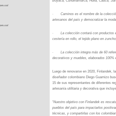
Boyacá, Cundinamarca, Huila, Cauca, Sa
com.co/wp-
·
Caminos es el nombre de la colección
artesanos del país y democratizar la mod
com.co/wp-
·
La colección contará con productos e
cestería en rollo, el tejido plano en zuncho,
·
La colección integra más de 60 refer
decorativos y muebles, elaborados 100% 
.com.co/wp-
Luego de renovarse en 2020, Finlandek, la
diseñador colombiano Diego Guarnizo busc
15 de sus representantes de diferentes r
artesanía utilitaria y decorativa que incl
.com.co/wp-
“
Nuestro objetivo con Finlandek es resca
pueblos del país para impactarlos positi
técnicas, y compartirlas con los colombi