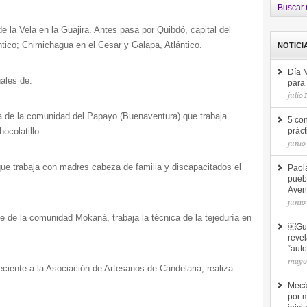
Buscar 
e la Vela en la Guajira. Antes pasa por Quibdó, capital del
ntico; Chimichagua en el Cesar y Galapa, Atlántico.
NOTICI
Día M
nales de:
para 
julio 
a de la comunidad del Papayo (Buenaventura) que trabaja
5 con
ocolatillo.
prác
junio
que trabaja con madres cabeza de familia y discapacitados el
Paola
pueb
Aven
junio
te de la comunidad Mokaná, trabaja la técnica de la tejeduría en
￼Guí
revel
“auto
mayo
ciente a la Asociación de Artesanos de Candelaria, realiza
Mecá
por 