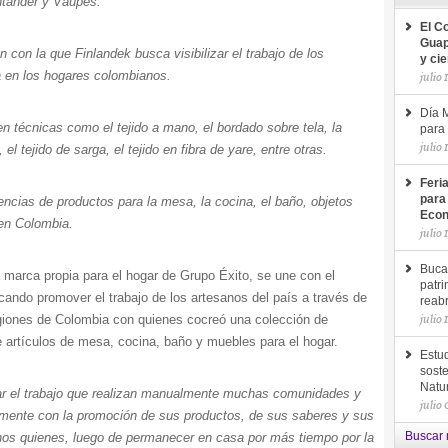
ntander y Vaupés.
El C
Guap
 con la que Finlandek busca visibilizar el trabajo de los
y ci
a en los hogares colombianos.
julio 
Día M
n técnicas como el tejido a mano, el bordado sobre tela, la
para 
julio 
 el tejido de sarga, el tejido en fibra de yare, entre otras.
Feri
para
encias de productos para la mesa, la cocina, el baño, objetos
Econ
en Colombia.
julio 
Buca
 marca propia para el hogar de Grupo Éxito, se une con el
patri
ando promover el trabajo de los artesanos del país a través de
reab
julio 
egiones de Colombia con quienes cocreó una colección de
uye artículos de mesa, cocina, baño y muebles para el hogar.
Estud
soste
Natu
tar el trabajo que realizan manualmente muchas comunidades y
julio
vamente con la promoción de sus productos, de sus saberes y sus
anos quienes, luego de permanecer en casa por más tiempo por la
Buscar 