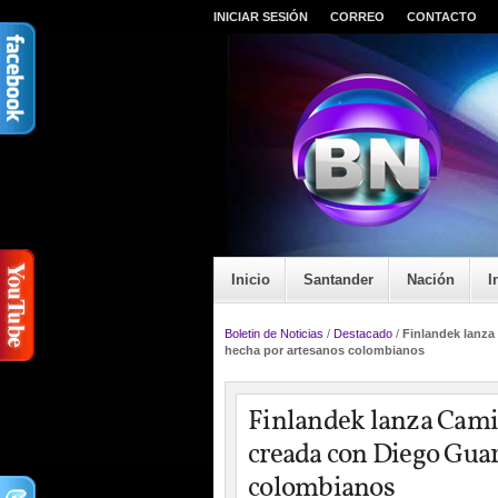
INICIAR SESIÓN
CORREO
CONTACTO
Inicio
Santander
Nación
I
Boletin de Noticias
/
Destacado
/
Finlandek lanza
hecha por artesanos colombianos
Finlandek lanza Camin
creada con Diego Guar
colombianos