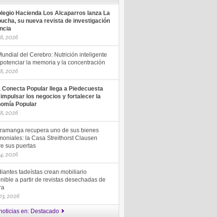
olegio Hacienda Los Alcaparros lanza La
ucha, su nueva revista de investigación
encia
18, 2026
undial del Cerebro: Nutrición inteligente
potenciar la memoria y la concentración
18, 2026
a Conecta Popular llega a Piedecuesta
 impulsar los negocios y fortalecer la
omía Popular
18, 2026
ramanga recupera uno de sus bienes
moniales: la Casa Streithorst Clausen
re sus puertas
14, 2026
iantes tadeístas crean mobiliario
nible a partir de revistas desechadas de
ra
 03, 2026
noticias en: Destacado