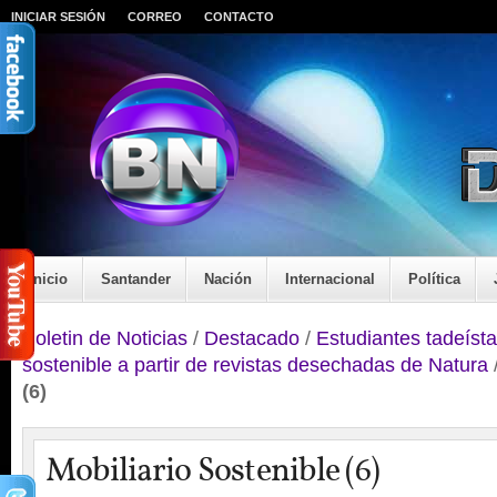
INICIAR SESIÓN
CORREO
CONTACTO
Inicio
Santander
Nación
Internacional
Política
Boletin de Noticias
/
Destacado
/
Estudiantes tadeísta
sostenible a partir de revistas desechadas de Natura
(6)
Mobiliario Sostenible (6)