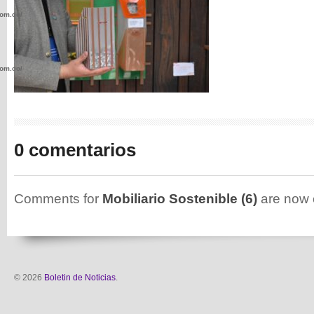
com.co/wp-
com.co/wp-
0 comentarios
.com.co/wp-
Comments for
Mobiliario Sostenible (6)
are now 
.com.co/wp-
© 2026
Boletin de Noticias
.