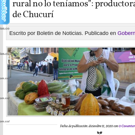
rural no lo teníamos”: productor
de Chucurí
cias.com.co/wp-
Escrito por Boletin de Noticias. Publicado en
Gobern
cias.com.co/wp-
com.co/wp-
com.co/wp-
com.co/wp-
Fecha de publicación: diciembre 11, 2020 con
0 Comentar