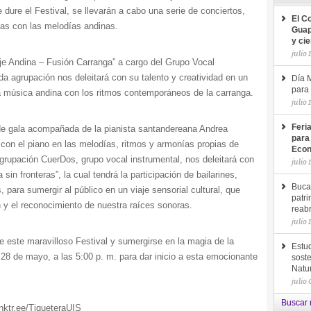
dure el Festival, se llevarán a cabo una serie de conciertos,
El C
adas con las melodías andinas.
Guap
y ci
julio 
aje Andina – Fusión Carranga” a cargo del Grupo Vocal
a agrupación nos deleitará con su talento y creatividad en un
Día M
para 
a música andina con los ritmos contemporáneos de la carranga.
julio 
Feri
de gala acompañada de la pianista santandereana Andrea
para
 con el piano en las melodías, ritmos y armonías propias de
Econ
rupación CuerDos, grupo vocal instrumental, nos deleitará con
julio 
in fronteras”, la cual tendrá la participación de bailarines,
Buca
, para sumergir al público en un viaje sensorial cultural, que
patri
n y el reconocimiento de nuestra raíces sonoras.
reab
julio 
de este maravilloso Festival y sumergirse en la magia de la
Estud
8 de mayo, a las 5:00 p. m. para dar inicio a esta emocionante
soste
Natu
julio
Buscar 
inktr.ee/TiqueteraUIS