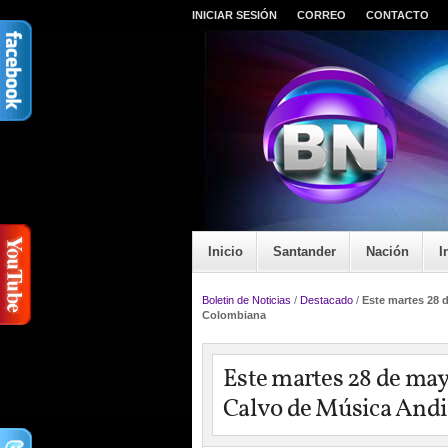
INICIAR SESIÓN
CORREO
CONTACTO
Inicio
Santander
Nación
I
Boletin de Noticias
/
Destacado
/
Este martes 28 d
Colombiana
Este martes 28 de mayo
Calvo de Música And