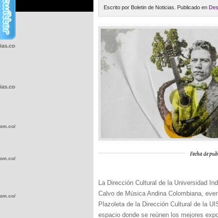
Escrito por Boletin de Noticias. Publicado en
Des
cias.com.co/wp-
cias.com.co/wp-
com.co/wp-
Fecha de pub
com.co/wp-
La Dirección Cultural de la Universidad Indu
Calvo de Música Andina Colombiana, event
com.co/wp-
Plazoleta de la Dirección Cultural de la 
espacio donde se reúnen los mejores expon