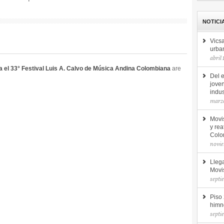
NOTICI
Vicsa
urba
abril
a el 33° Festival Luis A. Calvo de Música Andina Colombiana
are
Del e
jove
indus
marz
Movis
y rea
Colo
novie
Llega
Movi
septi
Piso
himn
septi