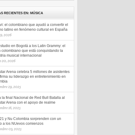
AS RECIENTES EN: MÚSICA
ri: el colombiano que ayudó a convertir el
no latino en fenómeno cultural en España
 19, 2026
studio en Bogotá a los Latin Grammy: el
n colombiano que está conquistando la
tria musical internacional
o 20, 2026
tar Arena celebra 5 millones de asistentes
firma su liderazgo en entretenimiento en
mbia
mbre 29, 2025
 la final Nacional de Red Bull Batalla al
star Arena con el apoyo de realme
embre 18, 2025
 21 y Nu Colombia sorprenden con un
o a los NUevos comienzos
embre 03, 2025