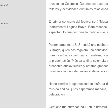
musical de Colombia. Durante los días que 
com.co/wp-
talleres y actividades culturales relacion
El primer concierto del festival será “Mas
com.co/wp-
Instrumental Laguna Brava. Esta reconocid
espectáculo que combina la tradición de l
Posteriormente, la UIS tendrá una noche 
Buitrago, quien nos regalará una conexión
.com.co/wp-
nuestra música colombiana. También, la ag
la presentación “Música andina colombiana s
creadores audiovisuales y artistas gráficos
promueva la identidad musical de la regió
.com.co/wp-
No se pierdan la oportunidad de disfrutar 
música andina. ¡ Los esperamos mañana, 2
celebración!
Gestiona tus entradas aquí, en la https://l