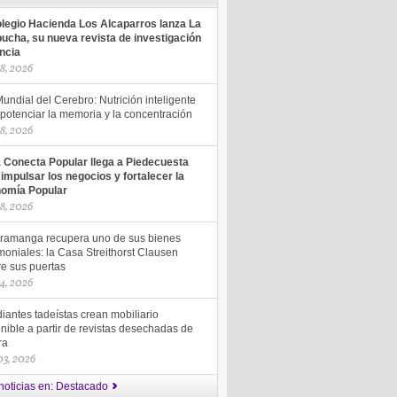
olegio Hacienda Los Alcaparros lanza La
ucha, su nueva revista de investigación
encia
18, 2026
undial del Cerebro: Nutrición inteligente
potenciar la memoria y la concentración
18, 2026
a Conecta Popular llega a Piedecuesta
 impulsar los negocios y fortalecer la
omía Popular
18, 2026
ramanga recupera uno de sus bienes
moniales: la Casa Streithorst Clausen
re sus puertas
14, 2026
iantes tadeístas crean mobiliario
nible a partir de revistas desechadas de
ra
 03, 2026
noticias en: Destacado