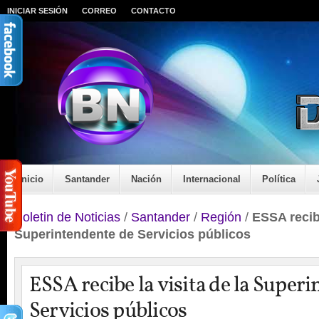
INICIAR SESIÓN
CORREO
CONTACTO
Inicio
Santander
Nación
Internacional
Política
Boletin de Noticias
/
Santander
/
Región
/
ESSA recibe
Superintendente de Servicios públicos
ESSA recibe la visita de la Super
Servicios públicos