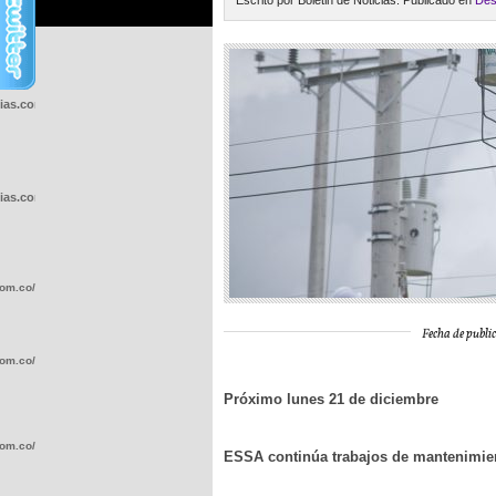
Escrito por Boletin de Noticias. Publicado en
Des
cias.com.co/wp-
cias.com.co/wp-
com.co/wp-
Fecha de public
com.co/wp-
Próximo lunes 21 de diciembre
com.co/wp-
ESSA continúa trabajos de mantenimien