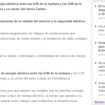
gía eléctrica entre las 6:00 de la mañana y las 5:00 de la
El C
pa y un sector del barrio Caldas
Guap
y ci
julio 
iento de la calidad del servicio y la seguridad eléctrica
Día M
para 
, fueron programados los trabajos de mantenimiento que
julio 
estructuras de media tensión y la instalación de cable ecológico
Feri
para
Econ
julio 
r la calidad, continuidad y confiabilidad del servicio de energía
Buca
patri
reab
 de energía eléctrica entre las 6:00 de la mañana
y las 5:00
julio 
etapa y un sector del barrio Caldas de Floridablanca.
Estud
soste
tores para que adopten las medidas que les permitan proteger
Natu
julio
nan a base de energía eléctrica, al tiempo que agradece su
ealizar estos trabajos para modernizar la infraestructura
Buscar 