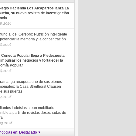
olegio Hacienda Los Alcaparros lanza La
ucha, su nueva revista de investigación
encia
18, 2026
undial del Cerebro: Nutrición inteligente
potenciar la memoria y la concentración
18, 2026
a Conecta Popular llega a Piedecuesta
 impulsar los negocios y fortalecer la
omía Popular
18, 2026
ramanga recupera uno de sus bienes
moniales: la Casa Streithorst Clausen
re sus puertas
14, 2026
iantes tadeístas crean mobiliario
nible a partir de revistas desechadas de
ra
 03, 2026
noticias en: Destacado