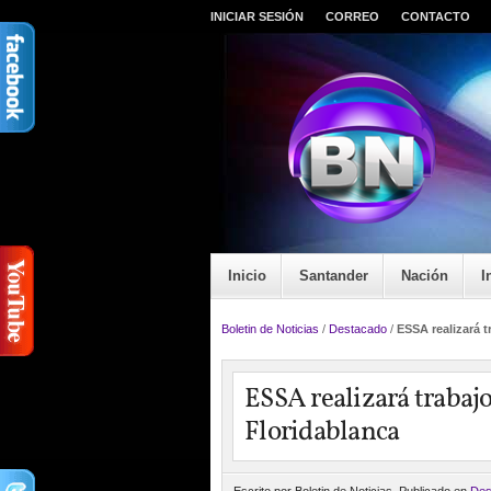
INICIAR SESIÓN
CORREO
CONTACTO
Inicio
Santander
Nación
I
Boletin de Noticias
/
Destacado
/
ESSA realizará 
ESSA realizará traba
Floridablanca