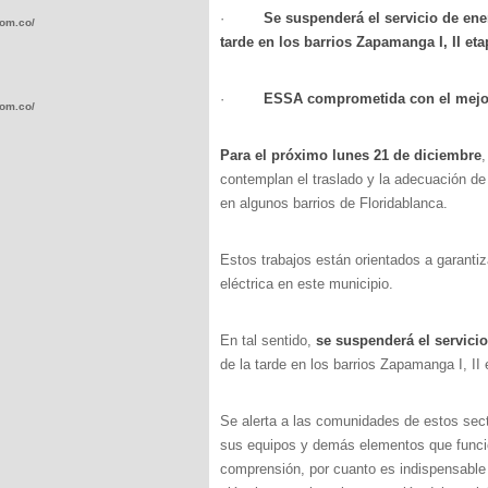
·
Se suspenderá el servicio de ener
com.co/wp-
tarde en los barrios Zapamanga I, II eta
·
ESSA comprometida con el mejoram
com.co/wp-
Para el próximo lunes 21 de diciembre
contemplan el traslado y la adecuación de 
en algunos barrios de Floridablanca.
.com.co/wp-
Estos trabajos están orientados a garantiza
eléctrica en este municipio.
En tal sentido,
se suspenderá el servicio
de la tarde en los barrios Zapamanga I, II 
.com.co/wp-
Se alerta a las comunidades de estos sec
sus equipos y demás elementos que funcio
comprensión, por cuanto es indispensable r