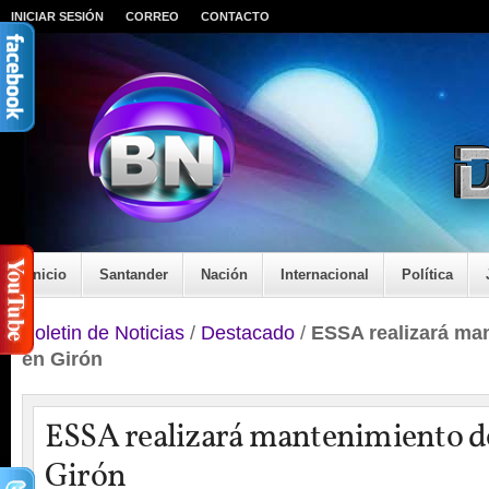
INICIAR SESIÓN
CORREO
CONTACTO
Inicio
Santander
Nación
Internacional
Política
Boletin de Noticias
/
Destacado
/
ESSA realizará ma
en Girón
ESSA realizará mantenimiento d
Girón