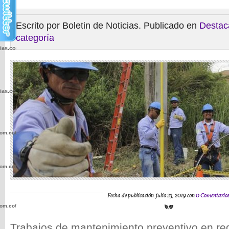
Escrito por Boletin de Noticias. Publicado en
Destac
categoría
cias.com.co/wp-
cias.com.co/wp-
com.co/wp-
com.co/wp-
Fecha de publicación: julio 23, 2019 con
0 Comentario
com.co/wp-
Trabajos de mantenimiento preventivo en r