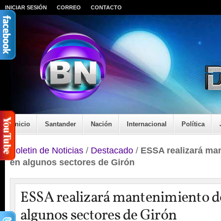
INICIAR SESIÓN
CORREO
CONTACTO
Inicio
Santander
Nación
Internacional
Política
Boletin de Noticias
/
Destacado
/
ESSA realizará ma
en algunos sectores de Girón
ESSA realizará mantenimiento d
algunos sectores de Girón