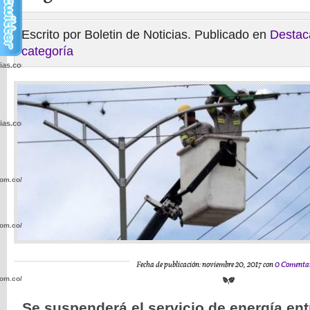
Escrito por Boletin de Noticias. Publicado en
Destac
categoría
cias.com.co/wp-
cias.com.co/wp-
com.co/wp-
com.co/wp-
Fecha de publicación: noviembre 20, 2017 con
0 Comentar
com.co/wp-
S
e suspenderá el servicio de energía entr