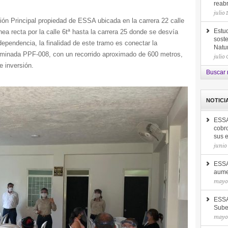
reab
julio 
ación Principal propiedad de ESSA ubicada en la carrera 22 calle
nea recta por la calle 6tª hasta la carrera 25 donde se desvía
Estud
soste
ndependencia, la finalidad de este tramo es conectar la
Natu
nominada PPF-008, con un recorrido aproximado de 600 metros,
julio
e inversión.
Buscar 
NOTICI
ESSA
cobro
sus 
junio
ESSA 
aume
mayo 
ESSA
Sube
mayo 