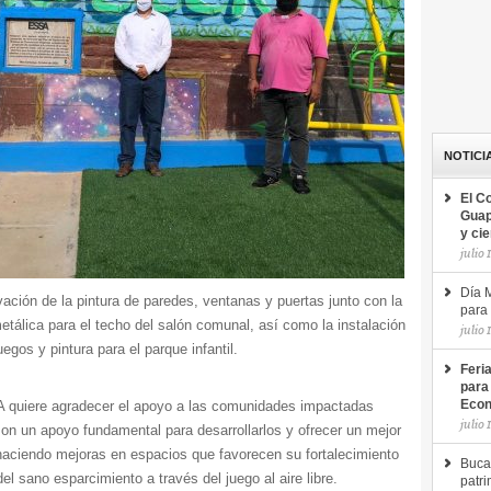
NOTICI
El C
Guap
y ci
julio 
Día M
ación de la pintura de paredes, ventanas y puertas junto con la
para 
metálica para el techo del salón comunal, así como la instalación
julio 
egos y pintura para el parque infantil.
Feri
para
A quiere agradecer el apoyo a las comunidades impactadas
Econ
julio 
on un apoyo fundamental para desarrollarlos y ofrecer un mejor
 haciendo mejoras en espacios que favorecen su fortalecimiento
Buca
del sano esparcimiento a través del juego al aire libre.
patri