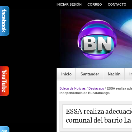
INICIAR SESIÓN
CORREO
CONTACTO
Inicio
Santander
Nación
I
Boletin de Noticias
/
Destacado
/
ESSA realiza ade
Independencia de Bucaramanga
ESSA realiza adecuacio
comunal del barrio L