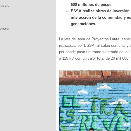
600 millones de pesos.
com.co/wp-
ESSA realiza obras de inversión s
interacción de la comunidad y e
generaciones.
com.co/wp-
La jefe del área de Proyectos Laura Isabe
realizadas por ESSA, al salón comunal y e
por donde pasa un tramo soterrado de la L
a 115 kV con un valor total de 20 mil 600 
.com.co/wp-
.com.co/wp-