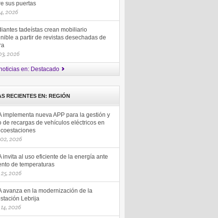
re sus puertas
14, 2026
iantes tadeístas crean mobiliario
nible a partir de revistas desechadas de
ra
 03, 2026
noticias en: Destacado
AS RECIENTES EN: REGIÓN
 implementa nueva APP para la gestión y
 de recargas de vehículos eléctricos en
ecoestaciones
 02, 2026
invita al uso eficiente de la energía ante
nto de temperaturas
25, 2026
 avanza en la modernización de la
stación Lebrija
14, 2026