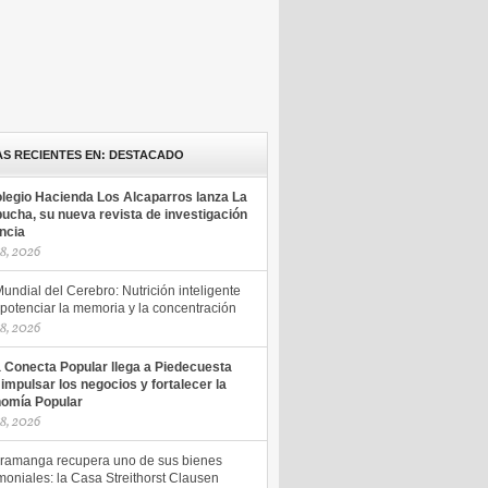
AS RECIENTES EN: DESTACADO
olegio Hacienda Los Alcaparros lanza La
ucha, su nueva revista de investigación
encia
18, 2026
undial del Cerebro: Nutrición inteligente
potenciar la memoria y la concentración
18, 2026
a Conecta Popular llega a Piedecuesta
 impulsar los negocios y fortalecer la
omía Popular
18, 2026
ramanga recupera uno de sus bienes
moniales: la Casa Streithorst Clausen