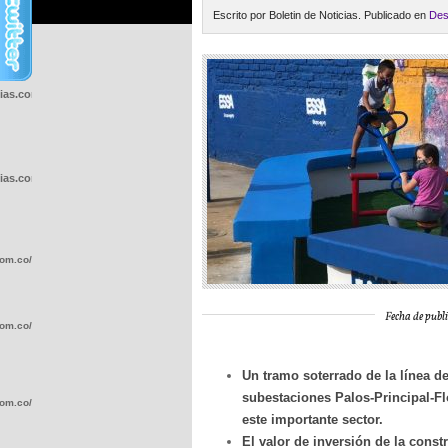
Escrito por Boletin de Noticias. Publicado en
Des
cias.com.co/wp-
cias.com.co/wp-
com.co/wp-
Fecha de publi
com.co/wp-
Un tramo soterrado de la línea de
subestaciones Palos-Principal-Fl
com.co/wp-
este importante sector.
El valor de inversión de la constr