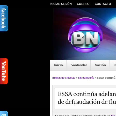
INICIAR SESIÓN
CORREO
CONTACTO
Inicio
Santander
Nación
I
Boletin de Noticias
/
Sin categoría
/
ESSA continúa
ESSA continúa adelant
de defraudación de fl