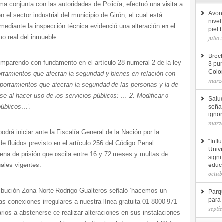
a conjunta con las autoridades de Policía, efectuó una visita a
Avon
 el sector industrial del municipio de Girón, el cual está
nive
mediante la inspección técnica evidenció una alteración en el
piel
o real del inmueble.
julio
Brec
omparendo con fundamento en el artículo 28 numeral 2 de la ley
3 pun
Colo
tamientos que afectan la seguridad y bienes en relación con
marzo
mportamientos que afectan la seguridad de las personas y la de
rse al hacer uso de los servicios públicos: … 2. Modificar o
Salu
 públicos…’.
seña
ignor
marzo
drá iniciar ante la Fiscalía General de la Nación por la
“Infl
de fluidos previsto en el artículo 256 del Código Penal
Unive
ena de prisión que oscila entre 16 y 72 meses y multas de
signi
ales vigentes.
educ
octub
ribución Zona Norte Rodrigo Gualteros señaló ‘hacemos un
Parq
para
as conexiones irregulares a nuestra línea gratuita 01 8000 971
septi
rios a abstenerse de realizar alteraciones en sus instalaciones