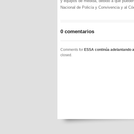
y equipos de medida, debido a que pueden 
Nacional de Policía y Convivencia y al Có
0 comentarios
Comments for
ESSA continúa adelantando ac
closed.