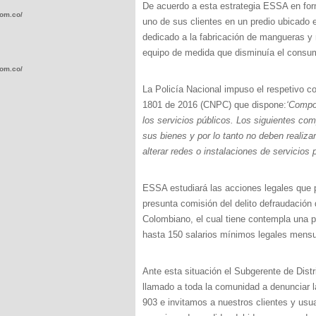
De acuerdo a esta estrategia ESSA en form
com.co/wp-
uno de sus clientes en un predio ubicado en
dedicado a la fabricación de mangueras y 
equipo de medida que disminuía el consum
com.co/wp-
La Policía Nacional impuso el respetivo c
1801 de 2016 (CNPC) que dispone:
‘Compor
los servicios públicos. Los siguientes co
sus bienes y por lo tanto no deben realiza
alterar redes o instalaciones de servicios
.com.co/wp-
ESSA estudiará las acciones legales que po
presunta comisión del delito defraudación 
Colombiano, el cual tiene contempla una p
hasta 150 salarios mínimos legales mensu
.com.co/wp-
Ante esta situación el Subgerente de Dist
llamado a toda la comunidad a denunciar l
903 e invitamos a nuestros clientes y usua