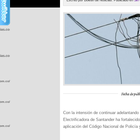
Escrito por Boletin de Noticias. Publicado en
Sin
cias.com.co/wp-
cias.com.co/wp-
com.co/wp-
Fecha de publ
com.co/wp-
Con la intensión de continuar adelantando 
Electrificadora de Santander ha fortalecid
com.co/wp-
aplicación del Código Nacional de Policía