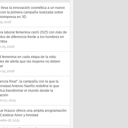
 lleva la innovación cosmética a un nuevo
l con la primera campaña realizada sobre
 bioimpresa en 3D
 29, 2026
ha laboral femenina cerró 2025 con más de
tos de diferencia frente a los hombres en
mbia
 05, 2026
d femenina en cada etapa de la vida:
les de alerta que las mujeres no deben
ar
 05, 2026
uencia Real”, la campaña con la que la
rsidad Antonio Nariño redefine lo que
fica transformar el mundo desde la
ación
re 07, 2025
ue Arauco ofrece una amplia programación
 Celebrar Amor y Amistad
embre 18, 2025