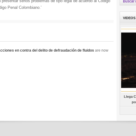
presentar serios problemas de tipo legal de acuerdo al Código
Buscar 
digo Penal Colombiano.’
VIDEOS
ciones en contra del delito de defraudación de fluidos
are now
Llega C
po