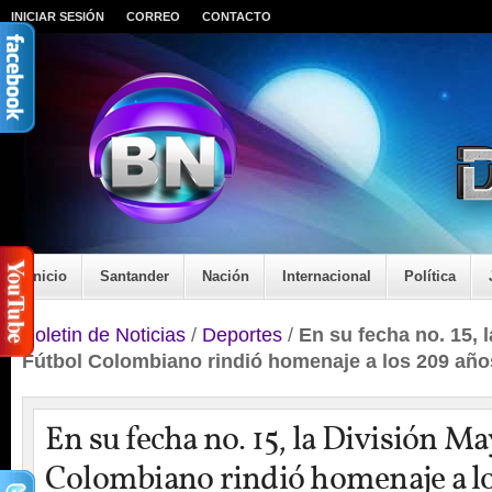
INICIAR SESIÓN
CORREO
CONTACTO
Inicio
Santander
Nación
Internacional
Política
Boletin de Noticias
/
Deportes
/
En su fecha no. 15, 
Fútbol Colombiano rindió homenaje a los 209 años
En su fecha no. 15, la División M
Colombiano rindió homenaje a l