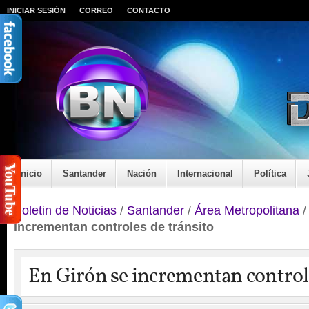
INICIAR SESIÓN
CORREO
CONTACTO
Inicio
Santander
Nación
Internacional
Política
Boletin de Noticias
/
Santander
/
Área Metropolitana
incrementan controles de tránsito
En Girón se incrementan controle