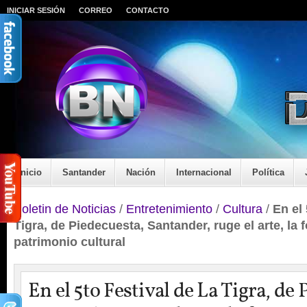
INICIAR SESIÓN
CORREO
CONTACTO
Inicio
Santander
Nación
Internacional
Política
Boletin de Noticias
/
Entretenimiento
/
Cultura
/
En el 
Tigra, de Piedecuesta, Santander, ruge el arte, la f
patrimonio cultural
En el 5to Festival de La Tigra, de 