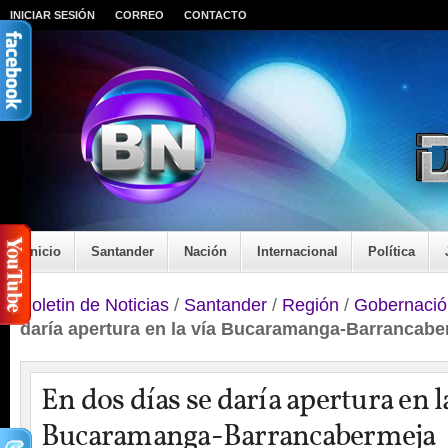
INICIAR SESIÓN
CORREO
CONTACTO
Inicio
Santander
Nación
Internacional
Política
Boletin de Noticias
/
Santander
/
Región
/
Gobernació
daría apertura en la vía Bucaramanga-Barrancabe
En dos días se daría apertura en l
Bucaramanga-Barrancabermeja