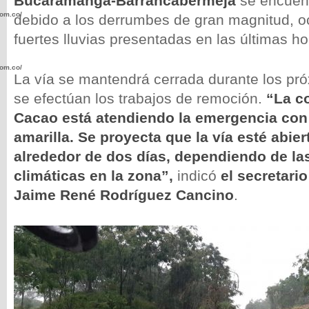
Bucaramanga-Barrancabermeja
se encuent
com.co/wp-
debido a los derrumbes de gran magnitud, o
fuertes lluvias presentadas en las últimas ho
com.co/wp-
La vía se mantendrá cerrada durante los pr
se efectúan los trabajos de remoción.
“La c
Cacao está atendiendo la emergencia con
amarilla. Se proyecta que la vía esté abi
alrededor de dos días, dependiendo de la
.com.co/wp-
climáticas en la zona”,
indicó
el secretario
Jaime René Rodríguez Cancino
.
.com.co/wp-