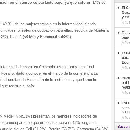
ensión en el campo es bastante bajo, ya que solo un 14% se
El C
Guap
y ci
julio 
l 49.3% de las mujeres trabaja en la informalidad, siendo
unidades formales de ocupación para ellas, seguida de Montería
Día M
2%), Ibagué (58.5%) y Barranquilla (58%).
para 
julio 
Feri
para
Econ
a informalidad laboral en Colombia: estructura y retos” del
julio 
l Rosario, dado a conocer en el marco de la conferencia La
Buca
 la Facultad de Economía de la institución y que llamó la
patri
 que registra el país.
reab
julio 
Estud
soste
Natu
y Medellín (45.1%) presentan los menores indicadores de
julio
ón es preocupante porque en todas supera el 43%, según el
Buscar 
as que le siguen Cali (51.2%), Pereira (53.7%), Cartagena (54.6%)