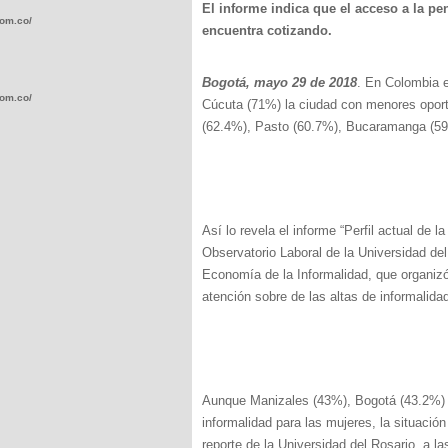
El informe indica que el acceso a la p
com.co/wp-
encuentra cotizando.
Bogotá, mayo 29 de 2018
. En Colombia e
com.co/wp-
Cúcuta (71%) la ciudad con menores oport
(62.4%), Pasto (60.7%), Bucaramanga (59.
.com.co/wp-
Así lo revela el informe “Perfil actual de l
Observatorio Laboral de la Universidad de
Economía de la Informalidad, que organizó
atención sobre de las altas de informalidad
.com.co/wp-
Aunque Manizales (43%), Bogotá (43.2%) 
informalidad para las mujeres, la situaci
reporte de la Universidad del Rosario, a l