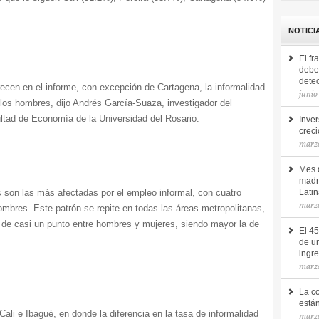
NOTICI
El fr
debe 
detec
recen en el informe, con excepción de Cartagena, la informalidad
junio
 los hombres, dijo Andrés García-Suaza, investigador del
ultad de Economía de la Universidad del Rosario.
Inver
creci
marz
Mes d
madr
s son las más afectadas por el empleo informal, con cuatro
Lati
marz
mbres. Este patrón se repite en todas las áreas metropolitanas,
 de casi un punto entre hombres y mujeres, siendo mayor la de
El 4
de u
ingr
marz
La c
está
ali e Ibagué, en donde la diferencia en la tasa de informalidad
marzo