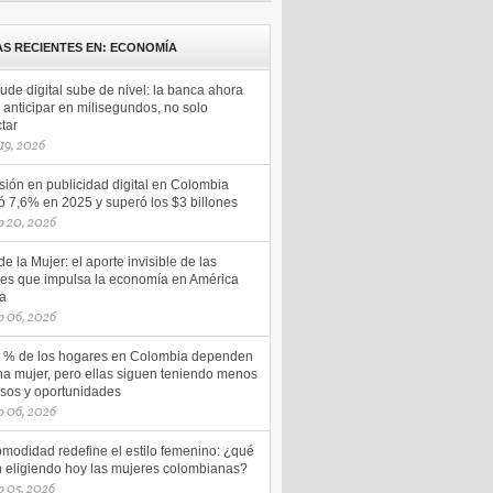
AS RECIENTES EN: ECONOMÍA
aude digital sube de nivel: la banca ahora
anticipar en milisegundos, no solo
tar
 19, 2026
sión en publicidad digital en Colombia
ó 7,6% en 2025 y superó los $3 billones
o 20, 2026
e la Mujer: el aporte invisible de las
es que impulsa la economía en América
na
o 06, 2026
5 % de los hogares en Colombia dependen
na mujer, pero ellas siguen teniendo menos
esos y oportunidades
o 06, 2026
omodidad redefine el estilo femenino: ¿qué
n eligiendo hoy las mujeres colombianas?
 05, 2026