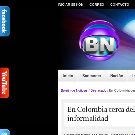
INICIAR SESIÓN
CORREO
CONTACTO
Inicio
Santander
Nación
I
Boletin de Noticias
/
Destacado
/
En Colombia cerc
En Colombia cerca del 
informalidad