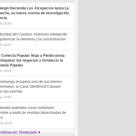
olegio Hacienda Los Alcaparros lanza La
ucha, su nueva revista de investigación
encia
18, 2026
undial del Cerebro: Nutrición inteligente
potenciar la memoria y la concentración
18, 2026
a Conecta Popular llega a Piedecuesta
 impulsar los negocios y fortalecer la
omía Popular
18, 2026
ramanga recupera uno de sus bienes
moniales: la Casa Streithorst Clausen
re sus puertas
14, 2026
iantes tadeístas crean mobiliario
nible a partir de revistas desechadas de
ra
 03, 2026
noticias en: Destacado