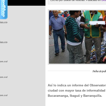
Escrito por Boletin de Noticias. Publicado en
Des
cias.com.co/wp-
cias.com.co/wp-
com.co/wp-
Fecha de pub
com.co/wp-
Así lo indica un informe del Observator
ciudad con mayor tasa de informalidad 
com.co/wp-
Bucaramanga, Ibagué y Barranquilla.