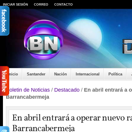
INICIAR SESIÓN
CORREO
CONTACTO
Inicio
Santander
Nación
Internacional
Política
Boletin de Noticias
/
Destacado
/
En abril entrará a 
Barrancabermeja
En abril entrará a operar nuevo r
Barrancabermeja