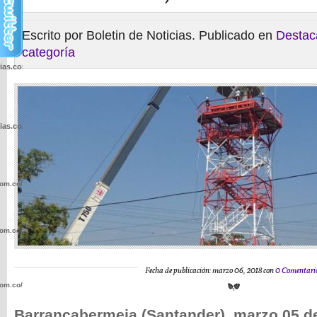
Escrito por Boletin de Noticias. Publicado en
Destac
categoría
cias.com.co/wp-
cias.com.co/wp-
com.co/wp-
com.co/wp-
Fecha de publicación: marzo 06, 2018 con
0 Comentari
com.co/wp-
Barrancabermeja (Santander), marzo 05 d