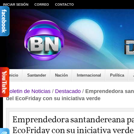
INICIAR SESIÓN
CORREO
CONTACTO
Inicio
Santander
Nación
Internacional
Política
Boletin de Noticias
/
Destacado
/
Emprendedora sant
del EcoFriday con su iniciativa verde
Emprendedora santandereana par
EcoFriday con su iniciativa verde