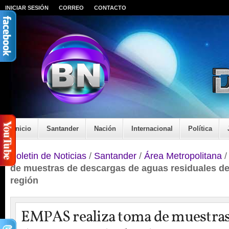
INICIAR SESIÓN
CORREO
CONTACTO
Inicio
Santander
Nación
Internacional
Política
Boletin de Noticias
/
Santander
/
Área Metropolitana
de muestras de descargas de aguas residuales d
región
EMPAS realiza toma de muestras