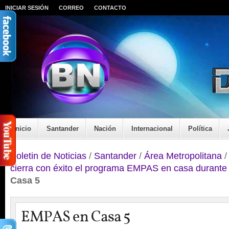
INICIAR SESIÓN
CORREO
CONTACTO
Inicio
Santander
Nación
Internacional
Política
Boletin de Noticias
/
Santander
/
Área Metropolitana
cierra con éxito el programa EMPAS en casa durante
Casa 5
EMPAS en Casa 5