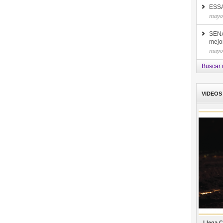
ESSA 
mayo
SENA
mejor
mayo
Buscar 
VIDEOS
Llega C