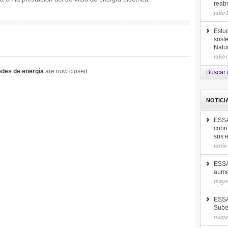
reab
julio 
Estud
soste
Natu
julio
edes de energía
are now closed.
Buscar 
NOTICI
ESSA
cobro
sus 
junio
ESSA 
aume
mayo 
ESSA
Sube
mayo 