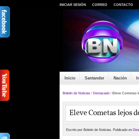
INICIAR SESIÓN
CORREO
CONTACTO
Inicio
Santander
Nación
I
Boletin de Noticias
/
Destacado
/
Eleve Cometas le
Eleve Cometas lejos de
Escrito por Boletin de Noticias. Publicado en
Des