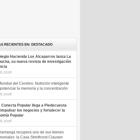
AS RECIENTES EN: DESTACADO
olegio Hacienda Los Alcaparros lanza La
ucha, su nueva revista de investigación
encia
18, 2026
undial del Cerebro: Nutrición inteligente
potenciar la memoria y la concentración
18, 2026
a Conecta Popular llega a Piedecuesta
 impulsar los negocios y fortalecer la
omía Popular
18, 2026
ramanga recupera uno de sus bienes
moniales: la Casa Streithorst Clausen