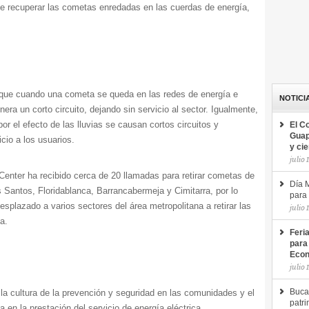
de recuperar las cometas enredadas en las cuerdas de energí­a,
que cuando una cometa se queda en las redes de energí­a e
NOTICI
nera un corto circuito, dejando sin servicio al sector. Igualmente,
r el efecto de las lluvias se causan cortos circuitos y
El C
Guap
cio a los usuarios.
y ci
julio 
Center ha recibido cerca de 20 llamadas para retirar cometas de
Día M
Santos, Floridablanca, Barrancabermeja y Cimitarra, por lo
para 
esplazado a varios sectores del área metropolitana a retirar las
julio 
a.
Feri
para
Econ
julio 
cultura de la prevención y seguridad en las comunidades y el
Buca
patri
a en la prestación del servicio de energía eléctrica.