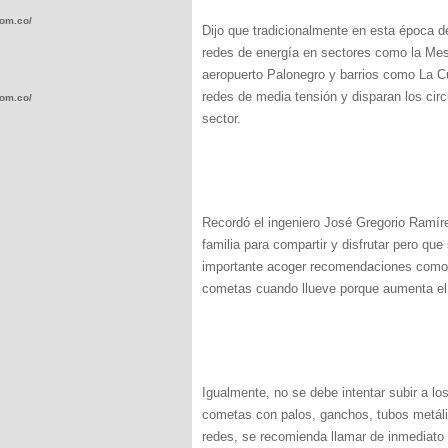
com.co/wp-
Dijo que tradicionalmente en esta época d
redes de energía en sectores como la Mesa
aeropuerto Palonegro y barrios como La C
redes de media tensión y disparan los cir
com.co/wp-
sector.
Recordó el ingeniero José Gregorio Ramíre
.com.co/wp-
familia para compartir y disfrutar pero qu
importante acoger recomendaciones como 
cometas cuando llueve porque aumenta el 
.com.co/wp-
Igualmente, no se debe intentar subir a los
cometas con palos, ganchos, tubos metál
redes, se recomienda llamar de inmediato 