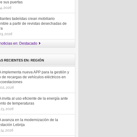
re sus puertas
14, 2026
iantes tadeístas crean mobiliario
nible a partir de revistas desechadas de
ra
 03, 2026
noticias en: Destacado
AS RECIENTES EN: REGIÓN
 implementa nueva APP para la gestión y
 de recargas de vehículos eléctricos en
ecoestaciones
 02, 2026
invita al uso eficiente de la energía ante
nto de temperaturas
25, 2026
 avanza en la modernización de la
stación Lebrija
14, 2026