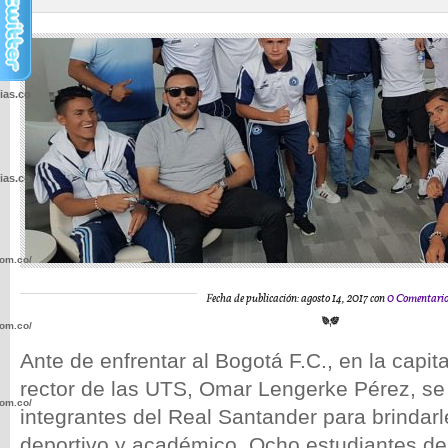
cias.com.co/wp-
cias.com.co/wp-
com.co/wp-
Fecha de publicación: agosto 14, 2017 con
0 Comentari
com.co/wp-
Ante de enfrentar al Bogotá F.C., en la capita
rector de las UTS, Omar Lengerke Pérez, se 
com.co/wp-
integrantes del Real Santander para brindar
deportivo y académico. Ocho estudiantes d