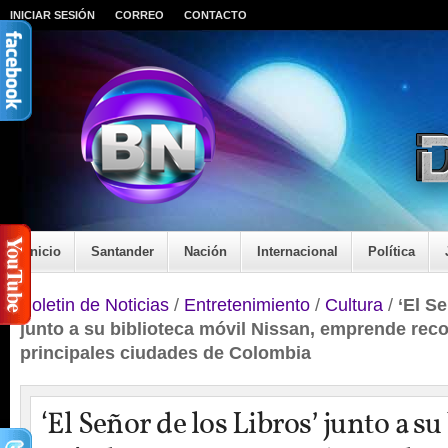
INICIAR SESIÓN
CORREO
CONTACTO
Inicio
Santander
Nación
Internacional
Política
Boletin de Noticias
/
Entretenimiento
/
Cultura
/
‘El Se
junto a su biblioteca móvil Nissan, emprende reco
principales ciudades de Colombia
‘El Señor de los Libros’ junto a su