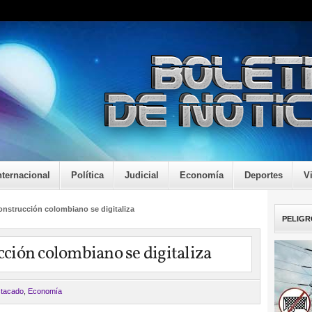
nternacional
Política
Judicial
Economía
Deportes
V
construcción colombiano se digitaliza
PELIGR
ucción colombiano se digitaliza
tacado
,
Economía