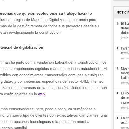
NOTICI
ersonas que quieran evolucionar su trabajo hacia lo
las estrategias de Marketing Digital y su importancia para
El fr
demás de la gestión remota de todos sus proyectos desde su
debe 
están revolucionando la construcción.
detec
junio
encial de digitalización
Inver
creci
marz
n marcha junto con la Fundación Laboral de la Construcción, los
 en las competencias digitales más demandadas actualmente. El
Mes d
madr
flexibles con conocimientos transversales comunes a cualquier
Lati
big data-, y competencias específicas del sector -BIM, internet
marz
talización en empresas de la construcción-. Todos los cursos son
El 4
ya están abiertas en la
web.
de u
ingr
marz
os más conservadores, pero, poco a poco, va sumándose a
como: un nuevo tipo de clientes con expectativas cambiantes, una
La c
vedosas opciones tecnológicas o la puesta en marcha
está
marzo
a escala mundial.