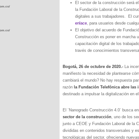
El sector de la construcción será 
com.co/wp-
la Fundación Laboral de la Constru
digitales a sus trabajadores. El cur
enlace
, para usuarios desde cualqu
El objetivo del acuerdo de Fundaci
com.co/wp-
Construcción es poner en marcha un
capacitación digital de los trabaja
través de conocimientos transversa
Bogotá, 26 de octubre de 2020.-
La ince
.com.co/wp-
manifiesto la necesidad de plantearse có
cambiará el mundo? No hay respuesta para
razón
la Fundación Telefónica abre las 
destinado a impulsar la digitalización en e
.com.co/wp-
El ´Nanogrado Construcción 4.0´ busca e
sector de la construcción
, uno de los se
junto a CEOE y Fundación Laboral de la C
divididas en contenidos transversales y e
tecnológicas del sector, ofreciendo nueva