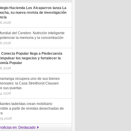
olegio Hacienda Los Alcaparros lanza La
ucha, su nueva revista de investigación
encia
18, 2026
undial del Cerebro: Nutrición inteligente
potenciar la memoria y la concentración
18, 2026
a Conecta Popular llega a Piedecuesta
 impulsar los negocios y fortalecer la
omía Popular
18, 2026
ramanga recupera uno de sus bienes
moniales: la Casa Streithorst Clausen
re sus puertas
14, 2026
iantes tadeístas crean mobiliario
nible a partir de revistas desechadas de
ra
 03, 2026
noticias en: Destacado