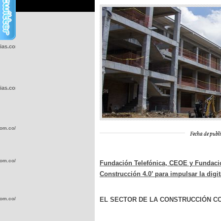
cias.com.co/wp-
cias.com.co/wp-
com.co/wp-
Fecha de publi
com.co/wp-
Fundación Telefónica, CEOE y Fundaci
Construcción 4.0’ para impulsar la digi
com.co/wp-
EL SECTOR DE LA CONSTRUCCIÓN CO