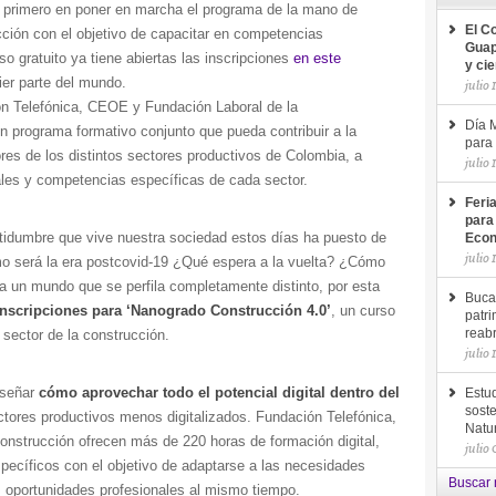
el primero en poner en marcha el programa de la mano de
El C
cción con el objetivo de capacitar en competencias
Guap
so gratuito ya tiene abiertas las inscripciones
en este
y ci
ier parte del mundo.
julio 
ón Telefónica, CEOE y Fundación Laboral de la
Día M
 programa formativo conjunto que pueda contribuir a la
para 
dores de los distintos sectores productivos de Colombia, a
julio 
les y competencias específicas de cada sector.
Feri
para
rtidumbre que vive nuestra sociedad estos días ha puesto de
Econ
julio 
mo será la era postcovid-19 ¿Qué espera a la vuelta? ¿Cómo
 un mundo que se perfila completamente distinto, por esta
Buca
inscripciones para ‘Nanogrado Construcción 4.0’
, un curso
patri
l sector de la construcción.
reab
julio 
nseñar
cómo aprovechar todo el potencial digital dentro del
Estud
soste
ctores productivos menos digitalizados. Fundación Telefónica,
Natu
onstrucción ofrecen más de 220 horas de formación digital,
julio
specíficos con el objetivo de adaptarse a las necesidades
Buscar 
s oportunidades profesionales al mismo tiempo.