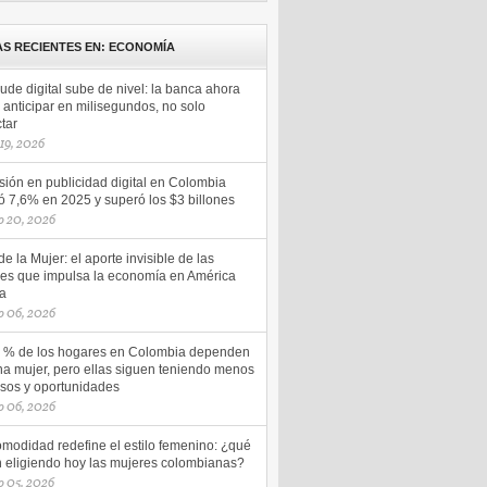
AS RECIENTES EN: ECONOMÍA
aude digital sube de nivel: la banca ahora
anticipar en milisegundos, no solo
tar
 19, 2026
sión en publicidad digital en Colombia
ó 7,6% en 2025 y superó los $3 billones
o 20, 2026
e la Mujer: el aporte invisible de las
es que impulsa la economía en América
na
o 06, 2026
5 % de los hogares en Colombia dependen
na mujer, pero ellas siguen teniendo menos
esos y oportunidades
o 06, 2026
omodidad redefine el estilo femenino: ¿qué
n eligiendo hoy las mujeres colombianas?
 05, 2026