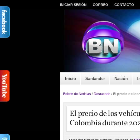
INICIAR SESIÓN
CORREO
CONTACTO
Inicio
Santander
Nación
I
Boletin de Noticias
/
Destacado
/
El precio de lo
El precio de los vehí
Colombia durante 20