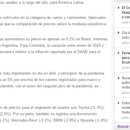
os usados a lo largo del año, para América Latina.
El C
Guap
os vehículos en la categoría de carros y camionetas, fabricados
y ci
julio 
r que la comparación de precios utilizó la mediana estadística.
Día M
para 
os aumentaron su precio en apenas un 0.2% en Brasil, mientras
julio 
e Argentina. Para Colombia, la variación entre enero de 2020 y
rcana e inferior a la inflación reportada por el DANE para el
Feri
para
Econ
julio 
 más importantes se dio en abril, a principios de la pandemia.
Buca
a un 5% por encima de los valores registrados para marzo y
patri
ciembre, con el aviso del segundo pico de la pandemia, se
reab
julio 
Estud
 de precios para el segmento de usados son Toyota (11.3%);
soste
Natu
2.0%). Por su parte, también se registra una disminución
julio
(-5.1%), Mercedes-Benz (-3.1%), BMW (-2.9%) y Hyundai (-1.4%).
Buscar 