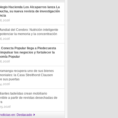
olegio Hacienda Los Alcaparros lanza La
ucha, su nueva revista de investigación
encia
18, 2026
undial del Cerebro: Nutrición inteligente
potenciar la memoria y la concentración
18, 2026
a Conecta Popular llega a Piedecuesta
 impulsar los negocios y fortalecer la
omía Popular
18, 2026
ramanga recupera uno de sus bienes
moniales: la Casa Streithorst Clausen
re sus puertas
14, 2026
iantes tadeístas crean mobiliario
nible a partir de revistas desechadas de
ra
 03, 2026
noticias en: Destacado