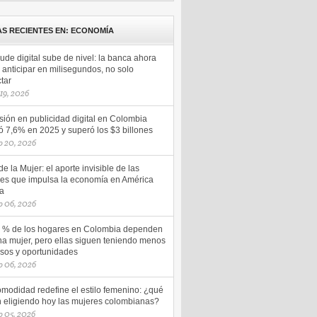
AS RECIENTES EN: ECONOMÍA
aude digital sube de nivel: la banca ahora
anticipar en milisegundos, no solo
tar
 19, 2026
sión en publicidad digital en Colombia
ó 7,6% en 2025 y superó los $3 billones
o 20, 2026
e la Mujer: el aporte invisible de las
es que impulsa la economía en América
na
o 06, 2026
5 % de los hogares en Colombia dependen
na mujer, pero ellas siguen teniendo menos
esos y oportunidades
o 06, 2026
omodidad redefine el estilo femenino: ¿qué
n eligiendo hoy las mujeres colombianas?
 05, 2026