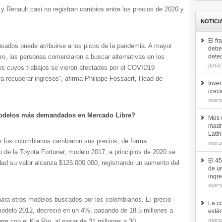
 Renault casi no registran cambios entre los precios de 2020 y
NOTICI
El fr
 usados puede atribuirse a los picos de la pandemia. A mayor
debe 
ro, las personas comenzaron a buscar alternativas en los
detec
junio
os cuyos trabajos se vieron afectados por el COVID19
ra recuperar ingresos”, afirma Philippe Fossaert, Head de
Inver
creci
marz
modelos más demandados en Mercado Libre?
Mes d
madr
Lati
 los colombianos cambiaron sus precios, de forma
marz
so de la Toyota Fortuner, modelo 2017, a principios de 2020 se
El 4
dad su valor alcanza $125.000.000, registrando un aumento del
de u
ingr
marz
 para otros modelos buscados por los colombianos. El precio
La c
 modelo 2012, decreció en un 4%; pasando de 18.5 millones a
está
marzo
re con el Kia Río, al pasar de 31 millones a 30.