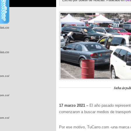
Escrito por Boletin de Noticias. Publicado en
Des
cias.com.co/wp-
cias.com.co/wp-
com.co/wp-
Fecha de publ
com.co/wp-
17 marzo 2021 –
El año pasado representó
comenzaron a buscar medios de transporte
com.co/wp-
Por ese motivo, TuCarro.com -una marca d