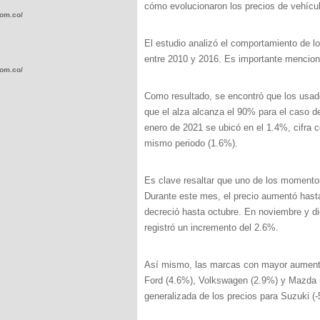
cómo evolucionaron los precios de vehícul
com.co/wp-
El estudio analizó el comportamiento de l
entre 2010 y 2016. Es importante menciona
com.co/wp-
Como resultado, se encontró que los usad
que el alza alcanza el 90% para el caso d
enero de 2021 se ubicó en el 1.4%, cifra ce
mismo periodo (1.6%).
.com.co/wp-
Es clave resaltar que uno de los momentos
Durante este mes, el precio aumentó hast
decreció hasta octubre. En noviembre y di
registró un incremento del 2.6%.
.com.co/wp-
Así mismo, las marcas con mayor aumento
Ford (4.6%), Volkswagen (2.9%) y Mazda (
generalizada de los precios para Suzuki 