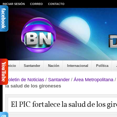
INICIAR SESIÓN
CORREO
CONTACTO
Inicio
Santander
Nación
Internacional
Política
Boletin de Noticias
/
Santander
/
Área Metropolitana
la salud de los gironeses
El PIC fortalece la salud de los gi