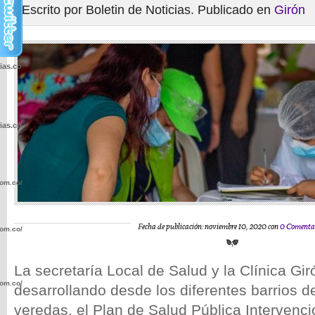
Escrito por Boletin de Noticias. Publicado en
Girón
cias.com.co/wp-
cias.com.co/wp-
com.co/wp-
Fecha de publicación: noviembre 10, 2020 con
0 Comenta
com.co/wp-
La secretaría Local de Salud y la Clínica Gi
com.co/wp-
desarrollando desde los diferentes barrios d
veredas, el Plan de Salud Pública Intervenci