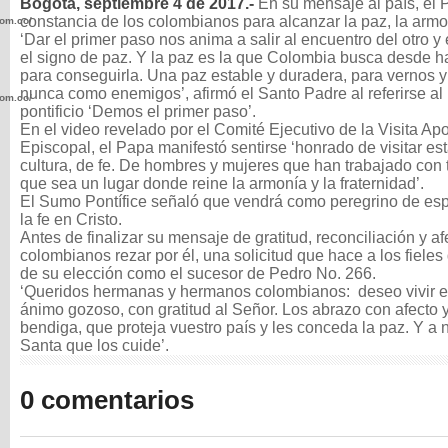
Bogotá, septiembre 4 de 2017.-
En su mensaje al país, el 
constancia de los colombianos para alcanzar la paz, la armon
com.co/wp-
‘Dar el primer paso nos anima a salir al encuentro del otro 
el signo de paz. Y la paz es la que Colombia busca desde h
para conseguirla. Una paz estable y duradera, para vernos 
nunca como enemigos’, afirmó el Santo Padre al referirse al 
com.co/wp-
pontificio ‘Demos el primer paso’.
En el video revelado por el Comité Ejecutivo de la Visita Apo
Episcopal, el Papa manifestó sentirse ‘honrado de visitar esta
cultura, de fe. De hombres y mujeres que han trabajado con 
que sea un lugar donde reine la armonía y la fraternidad’.
El Sumo Pontífice señaló que vendrá como peregrino de esp
la fe en Cristo.
.com.co/wp-
Antes de finalizar su mensaje de gratitud, reconciliación y af
colombianos rezar por él, una solicitud que hace a los fiel
de su elección como el sucesor de Pedro No. 266.
‘Queridos hermanas y hermanos colombianos: deseo vivir e
ánimo gozoso, con gratitud al Señor. Los abrazo con afecto y
bendiga, que proteja vuestro país y les conceda la paz. Y a 
Santa que los cuide’.
.com.co/wp-
0 comentarios