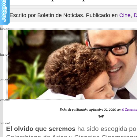
Escrito por Boletin de Noticias. Publicado en
Cine
,
D
cias.com.co/wp-
cias.com.co/wp-
com.co/wp-
com.co/wp-
Fecha de publicación: septiembre 02, 2020 con
0 Comenta
com.co/wp-
El olvido que seremos
ha sido escogida po