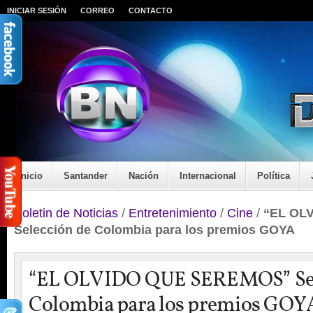
INICIAR SESIÓN
CORREO
CONTACTO
Inicio
Santander
Nación
Internacional
Política
Boletin de Noticias
/
Entretenimiento
/
Cine
/
“EL OL
Selección de Colombia para los premios GOYA
“EL OLVIDO QUE SEREMOS” Sel
Colombia para los premios GOY