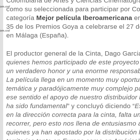
Colombiana de Artes y Ciencias Cinematogr
com.co/wp-
como su seleccionada para participar por Co
categoría
Mejor película Iberoamericana
en
35 de los Premios Goya a celebrarse el 27 d
com.co/wp-
en Málaga (España).
El productor general de la Cinta, Dago Garci
quienes hemos participado de este proyecto
un verdadero honor y una enorme responsabi
.com.co/wp-
La película llega en un momento muy oportu
temática y paradójicamente muy complejo par
ese sentido el apoyo de nuestro distribuidor
ha sido fundamental
” y concluyó diciendo “
E
.com.co/wp-
en la dirección correcta para la cinta, falta u
recorrer, pero esto nos llena de entusiasmo 
quienes ya han apostado por la distribución 