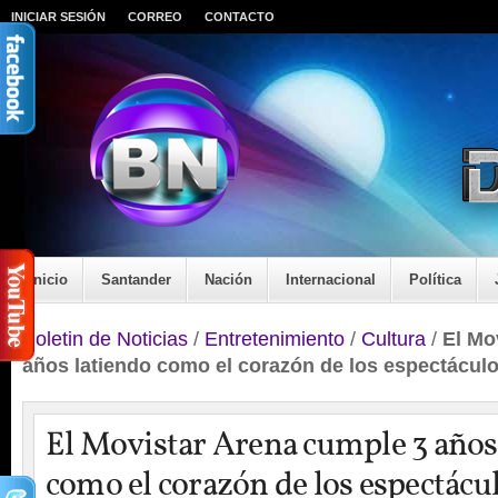
INICIAR SESIÓN
CORREO
CONTACTO
Inicio
Santander
Nación
Internacional
Política
Boletin de Noticias
/
Entretenimiento
/
Cultura
/
El Mo
años latiendo como el corazón de los espectácul
El Movistar Arena cumple 3 años
como el corazón de los espectácul