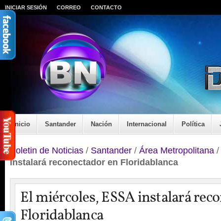
INICIAR SESIÓN
CORREO
CONTACTO
Inicio
Santander
Nación
Internacional
Política
Boletin de Noticias
/
Santander
/
Área Metropolitana
instalará reconectador en Floridablanca
El miércoles, ESSA instalará rec
Floridablanca