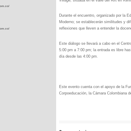
Village
,
situada en el valle del Rift en Keni
com.co/wp-
Durante el
encuentro, organizado por la Ed
Moderno;
se establecerán similitudes y d
reflexiones que lleven a entender la doce
com.co/wp-
Este diálogo se llevará a cabo en el Centr
5:00 pm a 7:00 pm; la entrada es libre ha
día desde las 4:00 pm.
.com.co/wp-
Este evento cuenta con el apoyo de la Fund
Corpoeducación, la Cámara Colombiana del
.com.co/wp-