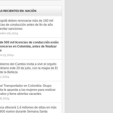
AS RECIENTES EN: NACIÓN
ogotá deben renovarse más de 160 mil
cias de conducción antes de fin de año
evitar sanciones
mbre 06, 2024
de 500 mil licencias de conducción están
vencerse en Colombia, antes de finalizar
ño
re 25, 2024
bierno del Cambio invita a vivir el orgullo
biano este 20 de julio, con la magia de El
de la Belleza
17, 2024
del Transportador en Colombia: Grupo
ia le apuesta a las mujeres para realizar
labor y tiene abiertas vacantes
16, 2024
ca ofrecerá 1,4 millones de sillas en más
.900 vuelos durante Semana Santa