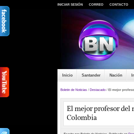
INICIAR SESIÓN
CORREO
CONTACTO
Inicio
Santander
Nación
I
Boletin de Noticias
/
Destacado
/
El mejor profes
El mejor profesor del 
Colombia