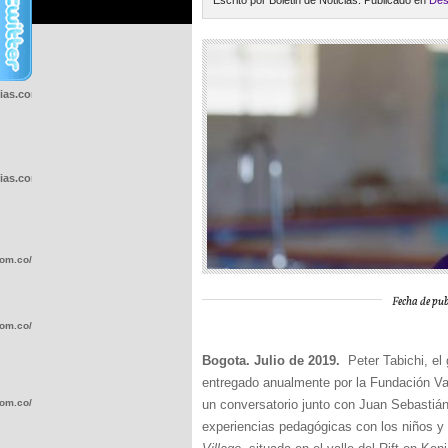
Escrito por Boletin de Noticias. Publicado en
Des
cias.com.co/wp-
cias.com.co/wp-
com.co/wp-
Fecha de pub
com.co/wp-
Bogota. Julio de 2019.
Peter Tabichi, el 
entregado anualmente por la Fundación Va
com.co/wp-
un conversatorio junto con Juan Sebastiá
experiencias pedagógicas con los niños y