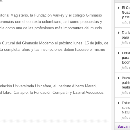
a.
El C
Guap
itorial Magisterio, la Fundación Varkey y el colegio Gimnasio
y ci
iferencias con el contexto colombiano, así como propuestas y
julio 
ncia como una de las p
rofesiones más importantes del mundo.
Día M
para 
julio 
o Cultural del Gimnasio Moderno el próximo lunes, 15 de julio, de
sta completar aforo y las inscripciones deben hacerse el mismo
Feri
para
Econ
julio 
Buca
patri
ación Universitaria Unicafam, el Instituto Alberto Merani,
reab
 Libro, Canapro, la Fundación Compartir y Espiral Asociados.
julio 
Estud
soste
Natu
julio
Buscar 