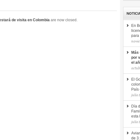
NOTICI
estará de visita en Colombia
are now closed.
En B
licen
para 
novie
Más 
por 
el a
octub
El Go
colom
País 
julio 
Día 
Famil
esta 
julio 
Avian
de 3