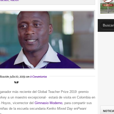
tacado
,
Nación
licación: julio 10, 2019 con
0 Comentarios
ganador más reciente del Global Teacher Prize 2019 -premio
rkey a un maestro excepcional- estará de visita en Colombia en
n Hoyos,
vicerrector del
Gimnasio Moderno
,
para compartir sus
 niñas de la escuela secundaria
Keriko Mixed Day
en
Pwani
NOTICI