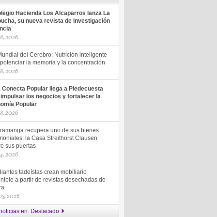
olegio Hacienda Los Alcaparros lanza La
ucha, su nueva revista de investigación
encia
18, 2026
undial del Cerebro: Nutrición inteligente
potenciar la memoria y la concentración
18, 2026
a Conecta Popular llega a Piedecuesta
 impulsar los negocios y fortalecer la
omía Popular
18, 2026
ramanga recupera uno de sus bienes
moniales: la Casa Streithorst Clausen
re sus puertas
14, 2026
iantes tadeístas crean mobiliario
nible a partir de revistas desechadas de
ra
 03, 2026
noticias en: Destacado