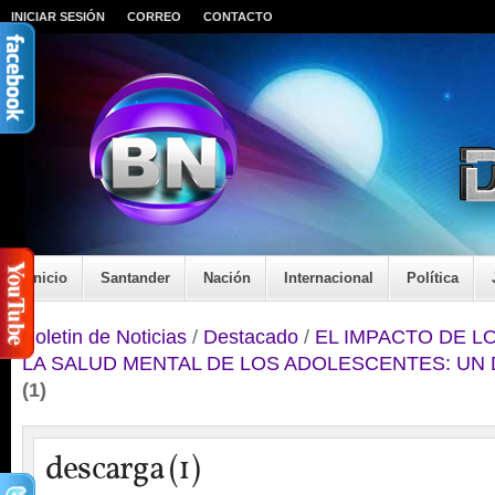
INICIAR SESIÓN
CORREO
CONTACTO
Inicio
Santander
Nación
Internacional
Política
Boletin de Noticias
/
Destacado
/
EL IMPACTO DE L
LA SALUD MENTAL DE LOS ADOLESCENTES: UN
(1)
descarga (1)