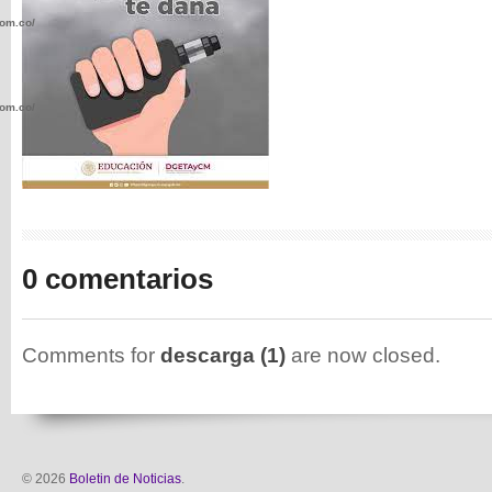
com.co/wp-
com.co/wp-
.com.co/wp-
0 comentarios
Comments for
descarga (1)
are now closed.
.com.co/wp-
© 2026
Boletin de Noticias
.