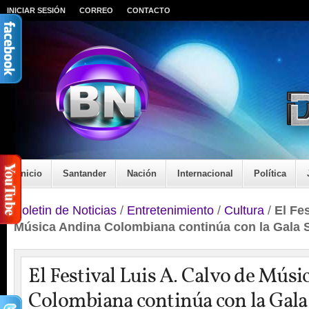
INICIAR SESIÓN
CORREO
CONTACTO
Inicio
Santander
Nación
Internacional
Política
Boletin de Noticias
/
Entretenimiento
/
Cultura
/
El Fes
Música Andina Colombiana continúa con la Gala 
El Festival Luis A. Calvo de Mús
Colombiana continúa con la Gala