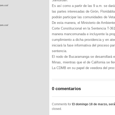
Santurbán.
com.co/wp-
Es así como a partir de las 9 a.m. se dará
las partes interesadas de Girón, Floridabl
podrán participar las comunidades de Veta
De esta manera, el Ministerio de Ambiente
com.co/wp-
Corte Constitucional en la Sentencia T-36
manera mancomunada e incluyente la propu
cumplimiento a dicha providencia y en at
iniciará la fase informativa del proceso pa
sentencia.
El nodo de Bucaramanga se desarrollará e
.com.co/wp-
Minas, mientras que el de California se ll
La CDMB en su papel de veedora del proce
0 comentarios
.com.co/wp-
Comments for
El domingo 18 de marzo, será
closed.