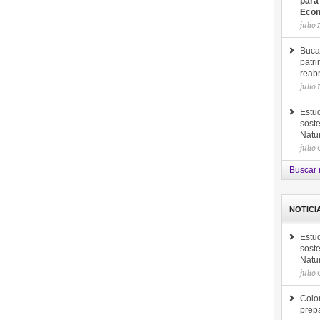
para
Econ
julio 
Buca
patri
reab
julio 
Estud
soste
Natu
julio
Buscar 
NOTICI
Estud
soste
Natu
julio
Colom
prep