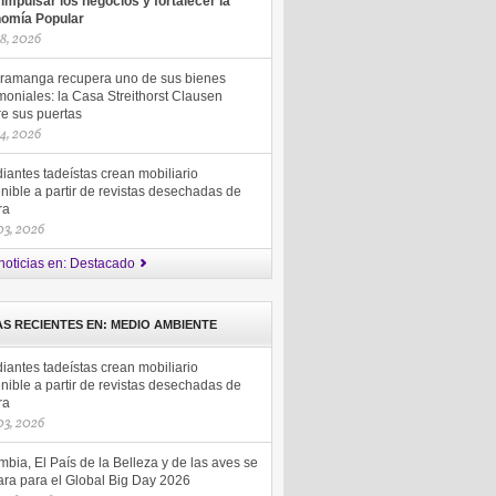
 impulsar los negocios y fortalecer la
omía Popular
18, 2026
ramanga recupera uno de sus bienes
moniales: la Casa Streithorst Clausen
re sus puertas
14, 2026
iantes tadeístas crean mobiliario
nible a partir de revistas desechadas de
ra
 03, 2026
noticias en: Destacado
AS RECIENTES EN: MEDIO AMBIENTE
iantes tadeístas crean mobiliario
nible a partir de revistas desechadas de
ra
 03, 2026
bia, El País de la Belleza y de las aves se
ara para el Global Big Day 2026