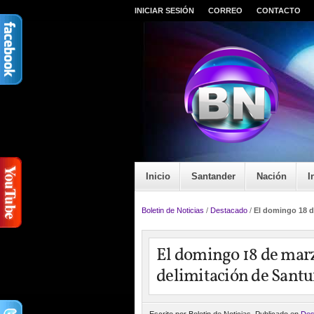
INICIAR SESIÓN
CORREO
CONTACTO
Inicio
Santander
Nación
I
Boletin de Noticias
/
Destacado
/
El domingo 18 d
El domingo 18 de marzo
delimitación de Sant