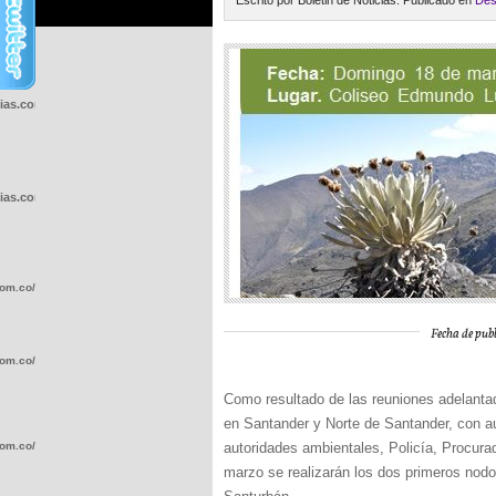
Escrito por Boletin de Noticias. Publicado en
Des
cias.com.co/wp-
cias.com.co/wp-
com.co/wp-
Fecha de publ
com.co/wp-
Como resultado de las reuniones adelantad
en Santander y Norte de Santander, con aut
com.co/wp-
autoridades ambientales, Policía, Procura
marzo se realizarán los dos primeros nodos