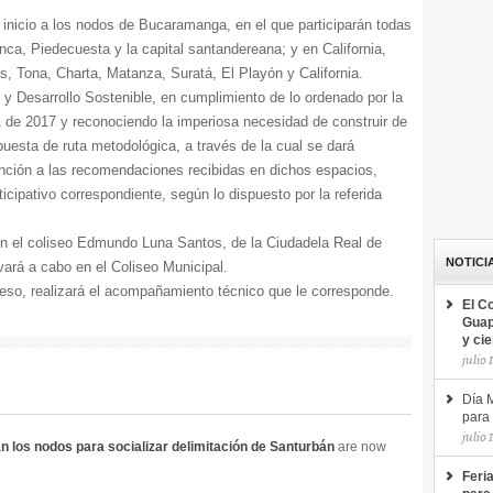
 inicio a los nodos de Bucaramanga, en el que participarán todas
anca, Piedecuesta y la capital santandereana; y en California,
s, Tona, Charta, Matanza, Suratá, El Playón y California.
 y Desarrollo Sostenible, en cumplimiento de lo ordenado por la
1 de 2017 y reconociendo la imperiosa necesidad de construir de
esta de ruta metodológica, a través de la cual se dará
ención a las recomendaciones recibidas en dichos espacios,
rticipativo correspondiente, según lo dispuesto por la referida
n el coliseo Edmundo Luna Santos, de la Ciudadela Real de
NOTICI
evará a cabo en el Coliseo Municipal.
so, realizará el acompañamiento técnico que le corresponde.
El C
Guap
y ci
julio 
Día M
para 
julio 
n los nodos para socializar delimitación de Santurbán
are now
Feri