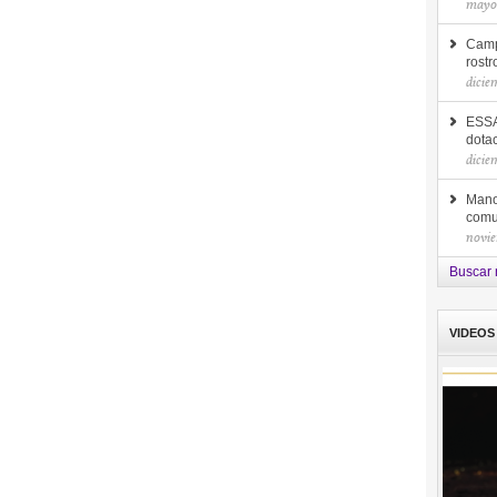
mayo
Camp
rost
dicie
ESSA
dota
dicie
Mano
comu
novie
Buscar 
VIDEOS