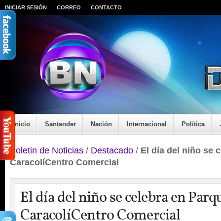
INICIAR SESIÓN
CORREO
CONTACTO
Inicio
Santander
Nación
Internacional
Política
Boletin de Noticias
/
Destacado
/
El día del niño se 
CaracolíCentro Comercial
El día del niño se celebra en Parq
CaracolíCentro Comercial