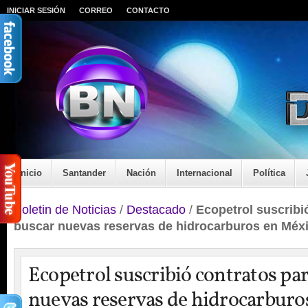
INICIAR SESIÓN
CORREO
CONTACTO
Inicio
Santander
Nación
Internacional
Política
Boletin de Noticias
/
Destacado
/
Ecopetrol suscribi
buscar nuevas reservas de hidrocarburos en Méx
Ecopetrol suscribió contratos pa
nuevas reservas de hidrocarburo