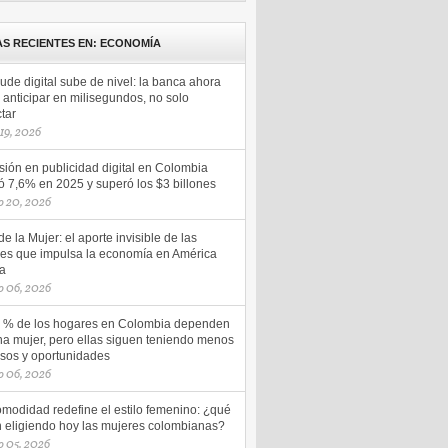
AS RECIENTES EN: ECONOMÍA
aude digital sube de nivel: la banca ahora
anticipar en milisegundos, no solo
tar
 19, 2026
sión en publicidad digital en Colombia
ó 7,6% en 2025 y superó los $3 billones
o 20, 2026
e la Mujer: el aporte invisible de las
es que impulsa la economía en América
na
o 06, 2026
5 % de los hogares en Colombia dependen
na mujer, pero ellas siguen teniendo menos
esos y oportunidades
o 06, 2026
omodidad redefine el estilo femenino: ¿qué
n eligiendo hoy las mujeres colombianas?
 05, 2026