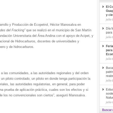
El C
Guap
y ci
julio 
arrollo y Producción de Ecopetrol, Héctor Manosalva en
Día M
des del Fracking”
que se realizó en el municipio de San Martín
para 
undación Universitaria del Área Andina con el apoyo de Acipet, y
julio 
Nacional de Hidrocarburos, docentes de universidades y
Feri
nero y de hidrocarburos.
para
Econ
julio 
Buca
patri
a las comunidades, a las autoridades regionales y del orden
reab
r un piloto controlado, un piloto en donde tenga participación la
julio 
riales, las autoridades regulatorias, en general, para poder
una prueba de aplicación práctica, cuales son los efectos y si
Estud
soste
de los no convencionales son ciertos”, aseguró Manosalva.
Natu
julio
Buscar 