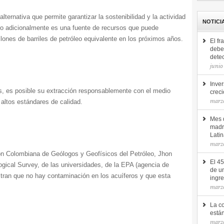
ternativa que permite garantizar la sostenibilidad y la actividad
NOTICI
ero adicionalmente es una fuente de recursos que puede
llones de barriles de petróleo equivalente en los próximos años.
El fr
debe 
detec
junio
Inver
s, es posible su extracción responsablemente con el medio
creci
marz
altos estándares de calidad.
Mes d
madr
Lati
marz
ión Colombiana de Geólogos y Geofísicos del Petróleo, Jhon
El 4
gical Survey, de las universidades, de la EPA (agencia de
de u
ran que no hay contaminación en los acuíferos y que esta
ingr
marz
La c
está
marzo