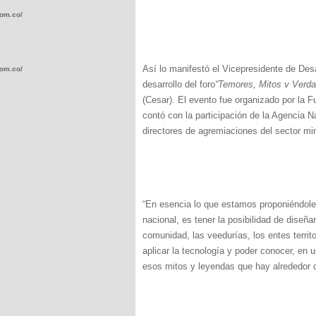
com.co/wp-
Así lo manifestó el Vicepresidente de Des
com.co/wp-
desarrollo del foro
“Temores, Mitos v Verda
(Cesar). El evento fue organizado por la F
contó con la participación de la Agencia 
directores de agremiaciones del sector mi
.com.co/wp-
“En esencia lo que estamos proponiéndole 
nacional, es tener la posibilidad de diseña
comunidad, las veedurías, los entes territo
.com.co/wp-
aplicar la tecnología y poder conocer, en 
esos mitos y leyendas que hay alrededor 