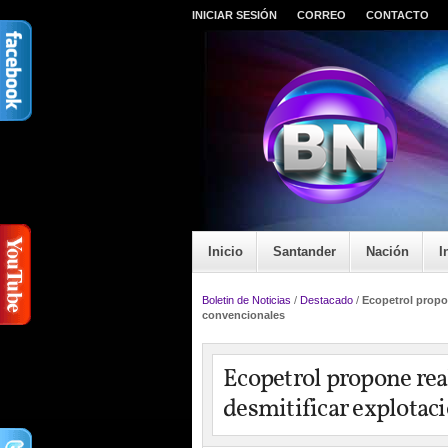
INICIAR SESIÓN
CORREO
CONTACTO
Inicio
Santander
Nación
I
Boletin de Noticias
/
Destacado
/
Ecopetrol propon
convencionales
Ecopetrol propone real
desmitificar explotac