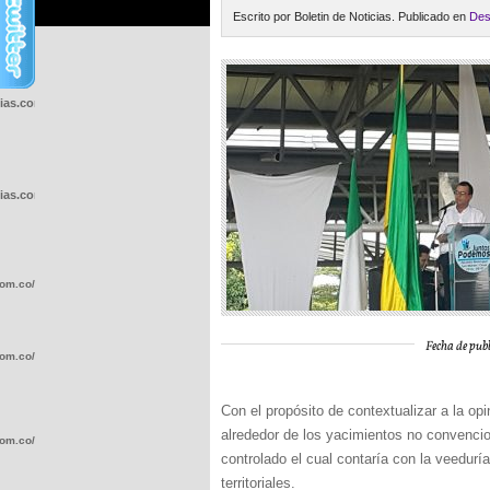
Escrito por Boletin de Noticias. Publicado en
Des
cias.com.co/wp-
cias.com.co/wp-
com.co/wp-
Fecha de publ
com.co/wp-
Con el propósito de contextualizar a la opi
alrededor de los yacimientos no convencio
com.co/wp-
controlado el cual contaría con la veedur
territoriales.