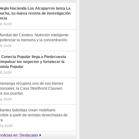
olegio Hacienda Los Alcaparros lanza La
ucha, su nueva revista de investigación
encia
18, 2026
undial del Cerebro: Nutrición inteligente
potenciar la memoria y la concentración
18, 2026
a Conecta Popular llega a Piedecuesta
 impulsar los negocios y fortalecer la
omía Popular
18, 2026
ramanga recupera uno de sus bienes
moniales: la Casa Streithorst Clausen
re sus puertas
14, 2026
iantes tadeístas crean mobiliario
nible a partir de revistas desechadas de
ra
 03, 2026
noticias en: Destacado