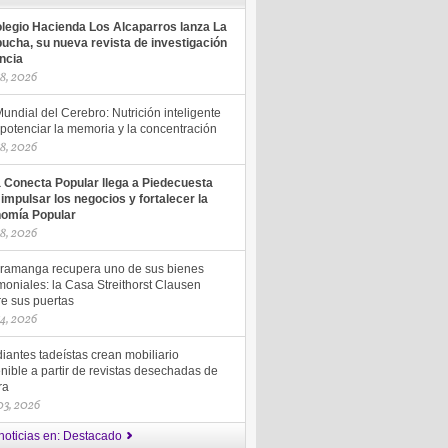
olegio Hacienda Los Alcaparros lanza La
ucha, su nueva revista de investigación
encia
18, 2026
undial del Cerebro: Nutrición inteligente
potenciar la memoria y la concentración
18, 2026
a Conecta Popular llega a Piedecuesta
 impulsar los negocios y fortalecer la
omía Popular
18, 2026
ramanga recupera uno de sus bienes
moniales: la Casa Streithorst Clausen
re sus puertas
14, 2026
iantes tadeístas crean mobiliario
nible a partir de revistas desechadas de
ra
 03, 2026
noticias en: Destacado