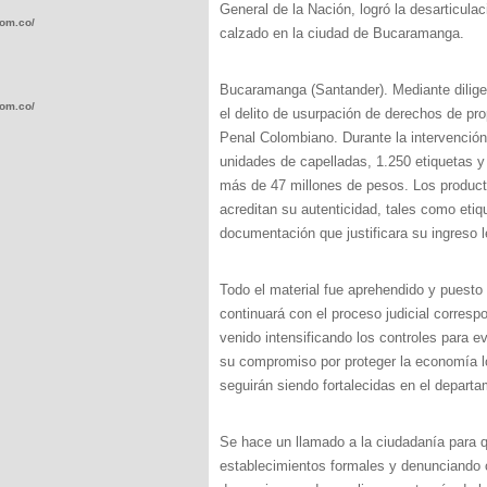
General de la Nación, logró la desarticula
com.co/wp-
calzado en la ciudad de Bucaramanga.
Bucaramanga (Santander). Mediante diligen
com.co/wp-
el delito de usurpación de derechos de pro
Penal Colombiano. Durante la intervención
unidades de capelladas, 1.250 etiquetas y
más de 47 millones de pesos. Los product
acreditan su autenticidad, tales como et
documentación que justificara su ingreso le
.com.co/wp-
Todo el material fue aprehendido y puesto 
continuará con el proceso judicial corres
venido intensificando los controles para ev
su compromiso por proteger la economía l
.com.co/wp-
seguirán siendo fortalecidas en el depart
Se hace un llamado a la ciudadanía para q
establecimientos formales y denunciando cu