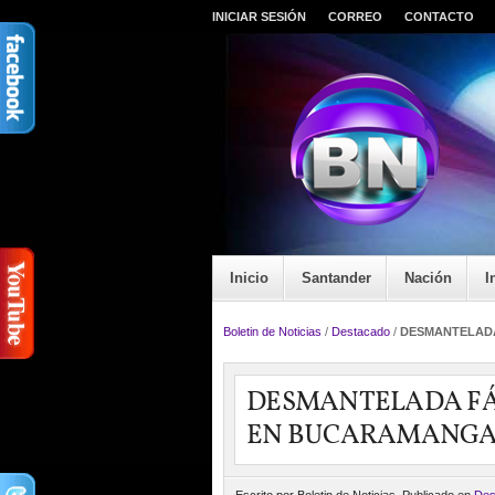
INICIAR SESIÓN
CORREO
CONTACTO
Inicio
Santander
Nación
I
Boletin de Noticias
/
Destacado
/
DESMANTELADA
DESMANTELADA FÁ
EN BUCARAMANG