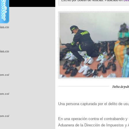
Escrito por Boletin de Noticias. Publicado en
Des
cias.com.co/wp-
cias.com.co/wp-
com.co/wp-
Fecha de publ
com.co/wp-
Una persona capturada por el delito de us
com.co/wp-
En una operación contra el contrabando y la
Aduanera de la Dirección de Impuestos y 