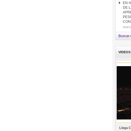
EN 
DE L
APR
PES
CON
marzo
Buscar n
VIDEOS
Llega C