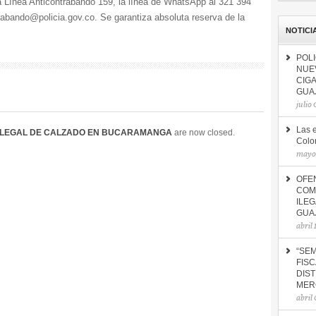
a Línea Anticontrabando 159, la línea de WhatsApp al 321 394
trabando@policia.gov.co. Se garantiza absoluta reserva de la
NOTICI
POLI
NUE
CIG
GUA
julio
Las 
ILEGAL DE CALZADO EN BUCARAMANGA
are now closed.
Colo
mayo 
OFE
COM
ILE
GUA
abril
“SEM
FISC
DIST
MER
abril