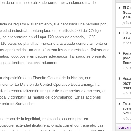
ción de un inmueble utilizado como fábrica clandestina de
El C
Guap
y ci
julio 
cia de registro y allanamiento, fue capturada una persona por
piedad industrial, contemplado en el artículo 306 del Código
Día M
, se encontraron en el lugar 170 pares de calzado, 1.225
para 
julio 
 110 pares de plantillas, mercancía avaluada comercialmente en
os aprehendidos no cumplían con las características físicas que
Feri
iquetas, logotipos y empaques adecuados. Tampoco se presentó
para
gal al territorio nacional aduanero.
Econ
julio 
a disposición de la Fiscalía General de la Nación, que
Buca
patri
pondiente. La División de Control Operativo Bucaramanga ha
reab
itar la comercialización irregular de mercancías extranjeras, en
julio 
ocal y combatir las mafias del contrabando. Estas acciones
amento de Santander.
Estud
soste
Natu
julio
ue respalde la legalidad, realizando sus compras en
alquier actividad ilícita relacionada con el contrabando. Las
Buscar 