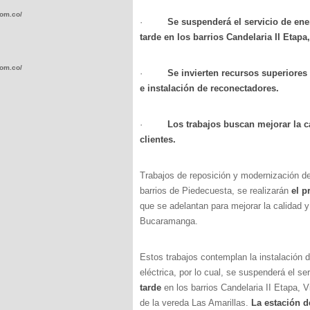
com.co/wp-
·
Se suspenderá el servicio de ener
tarde en los barrios Candelaria II Etapa
com.co/wp-
·
Se invierten recursos superiores
e instalación de reconectadores.
·
Los trabajos buscan mejorar la ca
clientes.
.com.co/wp-
Trabajos de reposición y modernización de 
barrios de Piedecuesta, se realizarán
el p
que se adelantan para mejorar la calidad y 
Bucaramanga.
.com.co/wp-
Estos trabajos contemplan la instalación d
eléctrica, por lo cual, se suspenderá el se
tarde
en los barrios Candelaria II Etapa, 
de la vereda Las Amarillas.
La estación d