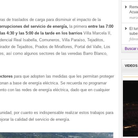
Remo
Acua
marzo
s de traslados de carga para disminuir el impacto de la
terrupciones del servicio de energía,
la primera
entre las 7:00
El lu
as 4:30 y las 5:00 de la tarde en los barrios
Villa Marcela II,
sube
febre
encial Real Isabella, Comuneros, Villa Paraíso, Tejaditos,
rador de Tejaditos, Prados de Miraflores, Portal del Valle, Los
Buscar 
res, así como algunos sectores de las veredas Barro Blanco,
VIDEOS
ectores
para que adopten las medidas que les permitan proteger
nan a base de energía eléctrica. Se recuerda no programar
nto con las redes de energía eléctrica, dado que en cualquier
.
idad, por cuanto es indispensable realizar estos trabajos para
jorar la calidad del servicio de energía.