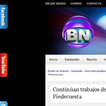
INICIAR SESIÓN
CORREO
CONTACTO
Inicio
Santander
Nación
I
Boletin de Noticias
/
Santander
/
Área Metropolitan
Piedecuesta
Continúan trabajos de
Piedecuesta