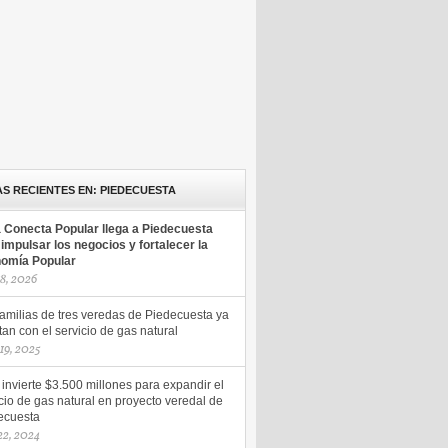
AS RECIENTES EN: PIEDECUESTA
a Conecta Popular llega a Piedecuesta
 impulsar los negocios y fortalecer la
omía Popular
18, 2026
amilias de tres veredas de Piedecuesta ya
an con el servicio de gas natural
 19, 2025
 invierte $3.500 millones para expandir el
cio de gas natural en proyecto veredal de
ecuesta
 22, 2024