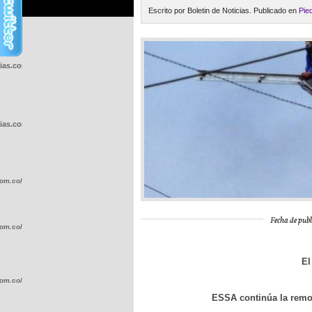
Escrito por Boletin de Noticias. Publicado en
Pie
cias.com.co/wp-
cias.com.co/wp-
com.co/wp-
Fecha de publ
com.co/wp-
El
com.co/wp-
ESSA continúa la remod