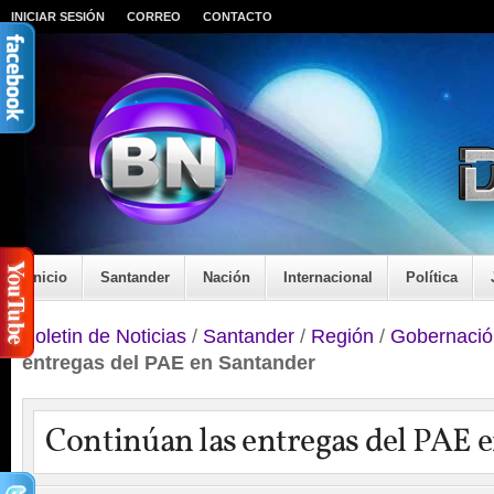
INICIAR SESIÓN
CORREO
CONTACTO
Inicio
Santander
Nación
Internacional
Política
Boletin de Noticias
/
Santander
/
Región
/
Gobernació
entregas del PAE en Santander
Continúan las entregas del PAE 