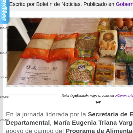
Escrito por Boletin de Noticias. Publicado en
Gobern
cias.com.co/wp-
cias.com.co/wp-
com.co/wp-
Fecha de publicación: mayo 12, 2020 con
0 Comentario
com.co/wp-
En la jornada liderada por la
Secretaria de 
com.co/wp-
Departamental
,
María Eugenia Triana Var
apoyo de campo del
Programa de Alimenta