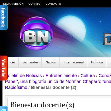
INICIAR SESIÓN
CORREO
CONTACTO
Inicio
Santander
Nación
Internacional
Política
Boletin de Noticias
/
Entretenimiento
/
Cultura
/
Conoz
Papel", una biografía única de Norman Chaparro fund
Rapidísimo
/
Bienestar docente (2)
Bienestar docente (2)