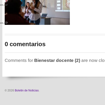
com.co/wp-
com.co/wp-
0 comentarios
.com.co/wp-
Comments for
Bienestar docente (2)
are now clo
.com.co/wp-
© 2026
Boletin de Noticias
.