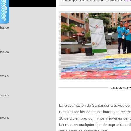
Escrito por Boletin de Noticias. Publicado en
Des
cias.com.co/wp-
cias.com.co/wp-
com.co/wp-
Fecha de public
com.co/wp-
La Gobernación de Santander a través de la
trabajan por los derechos humanos, celeb
com.co/wp-
10 de diciembre, con niños y jóvenes del 
talentos en cualquier tipo de expresión art