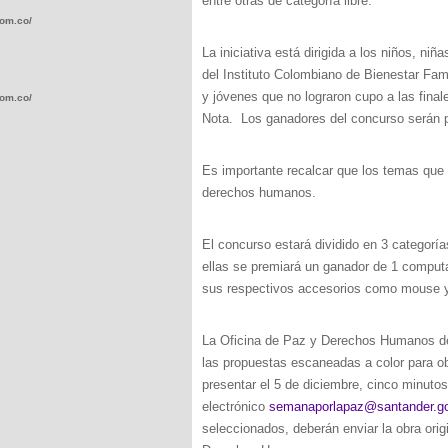
entre otras de categoría libre.
com.co/wp-
La iniciativa está dirigida a los niños, n
del Instituto Colombiano de Bienestar Fami
y jóvenes que no lograron cupo a las fina
com.co/wp-
Nota. Los ganadores del concurso serán p
Es importante recalcar que los temas que 
derechos humanos.
.com.co/wp-
El concurso estará dividido en 3 categoría
ellas se premiará un ganador de 1 computad
sus respectivos accesorios como mouse y
La Oficina de Paz y Derechos Humanos de l
.com.co/wp-
las propuestas escaneadas a color para ob
presentar el 5 de diciembre, cinco minutos
electrónico
semanaporlapaz@santander.g
seleccionados, deberán enviar la obra orig