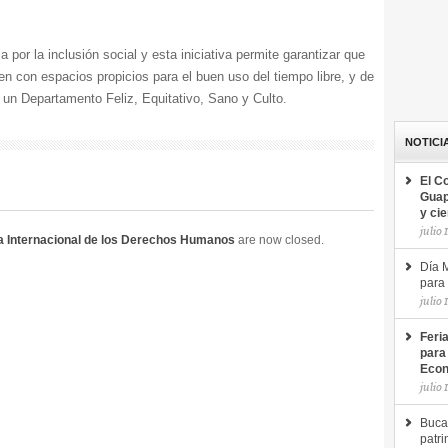
 por la inclusión social y esta iniciativa permite garantizar que
n con espacios propicios para el buen uso del tiempo libre, y de
un Departamento Feliz, Equitativo, Sano y Culto.
NOTICI
El C
Guap
y ci
julio 
ía Internacional de los Derechos Humanos
are now closed.
Día M
para 
julio 
Feri
para
Econ
julio 
Buca
patri