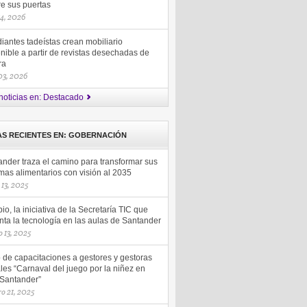
re sus puertas
14, 2026
iantes tadeístas crean mobiliario
nible a partir de revistas desechadas de
ra
 03, 2026
noticias en: Destacado
AS RECIENTES EN: GOBERNACIÓN
ander traza el camino para transformar sus
mas alimentarios con visión al 2035
13, 2025
io, la iniciativa de la Secretaría TIC que
ta la tecnología en las aulas de Santander
 13, 2025
o de capacitaciones a gestores y gestoras
les “Carnaval del juego por la niñez en
 Santander”
ro 21, 2025