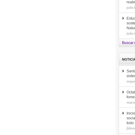
reab
julio 
Estud
soste
Natu
julio
Buscar 
NOTICI
Sant
siste
mayo 
Octab
fomen
marzo
Inici
socia
todo
febre