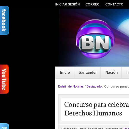
INICIAR SESIÓN
CORREO
CONTACTO
Inicio
Santander
Nación
I
Boletin de Noticias
/
Destacado
/
Concurso para c
Concurso para celebrar
Derechos Humanos