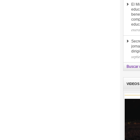
El Mi
educ
bene
comp
educa
enero
Secre
jorna
diri
septi
Buscar 
VIDEOS