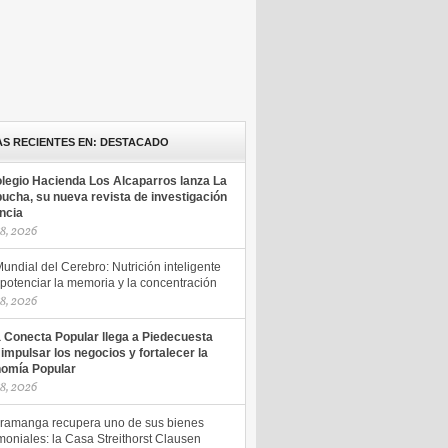
AS RECIENTES EN: DESTACADO
olegio Hacienda Los Alcaparros lanza La
ucha, su nueva revista de investigación
encia
18, 2026
undial del Cerebro: Nutrición inteligente
potenciar la memoria y la concentración
18, 2026
a Conecta Popular llega a Piedecuesta
 impulsar los negocios y fortalecer la
omía Popular
18, 2026
ramanga recupera uno de sus bienes
moniales: la Casa Streithorst Clausen