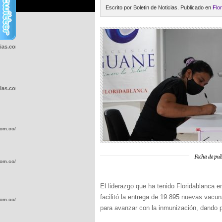
Escrito por Boletin de Noticias. Publicado en
Flo
cias.com.co/wp-
cias.com.co/wp-
com.co/wp-
Fecha de pub
com.co/wp-
El liderazgo que ha tenido Floridablanca e
facilitó la entrega de 19.895 nuevas vacu
com.co/wp-
para avanzar con la inmunización, dando pr