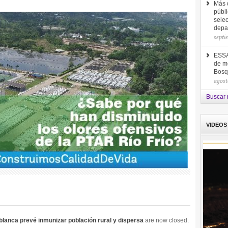
Más d
públi
selec
depa
septi
ESSA 
de me
Bosq
agost
Buscar 
VIDEOS
lanca prevé inmunizar población rural y dispersa
are now closed.