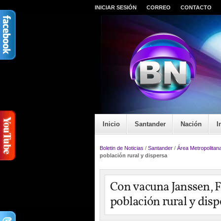
INICIAR SESIÓN
CORREO
CONTACTO
Inicio
Santander
Nación
I
Boletin de Noticias
/
Santander
/
Área Metropolitan
población rural y dispersa
Con vacuna Janssen, 
población rural y disp