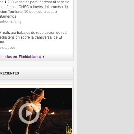
e 1.200 vacantes para ingresar al servicio
co oferta la CNSC a través del proceso de
ción Territorial 10 que cubre cuatro
rtamentos
embre 10, 2024
realizará trabajos de reubicación de red
dia tensión sobre la transversal de El
ue
o 09, 2024
noticias en: Floridablanca
 RECIENTES