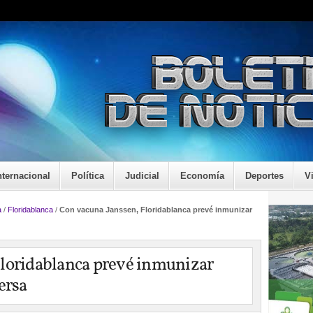
nternacional
Política
Judicial
Economía
Deportes
V
a
/
Floridablanca
/
Con vacuna Janssen, Floridablanca prevé inmunizar
Floridablanca prevé inmunizar
ersa