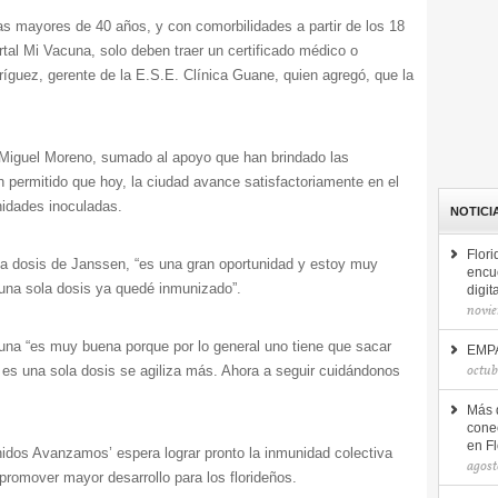
nas mayores de 40 años, y con comorbilidades a partir de los 18
ortal Mi Vacuna, solo deben traer un certificado médico o
dríguez, gerente de la E.S.E. Clínica Guane, quien agregó, que la
, Miguel Moreno, sumado al apoyo que han brindado las
 permitido que hoy, la ciudad avance satisfactoriamente en el
idades inoculadas.
NOTICI
Flor
 la dosis de Janssen, “es una gran oportunidad y estoy muy
encu
una sola dosis ya quedé inmunizado”.
digit
novie
una “es muy buena porque por lo general uno tiene que sacar
EMPA
octub
es una sola dosis se agiliza más. Ahora a seguir cuidándonos
Más 
conec
en F
idos Avanzamos’ espera lograr pronto la inmunidad colectiva
agost
promover mayor desarrollo para los florideños.