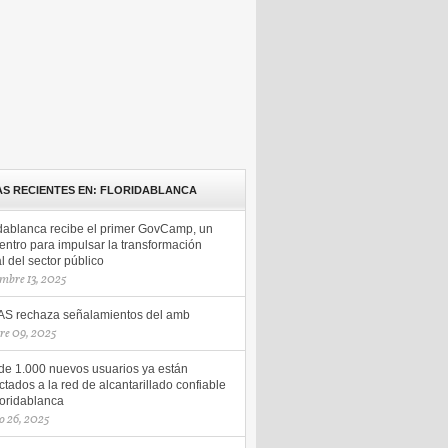
AS RECIENTES EN: FLORIDABLANCA
idablanca recibe el primer GovCamp, un
entro para impulsar la transformación
al del sector público
mbre 13, 2025
S rechaza señalamientos del amb
re 09, 2025
de 1.000 nuevos usuarios ya están
tados a la red de alcantarillado confiable
loridablanca
o 26, 2025