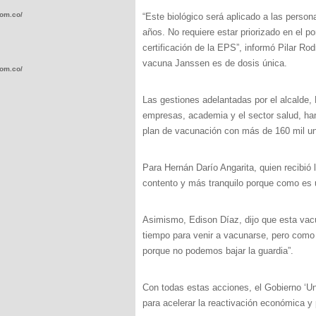
com.co/wp-
“Este biológico será aplicado a las perso
años. No requiere estar priorizado en el p
certificación de la EPS”, informó Pilar Ro
vacuna Janssen es de dosis única.
com.co/wp-
Las gestiones adelantadas por el alcalde
empresas, academia y el sector salud, han
plan de vacunación con más de 160 mil un
.com.co/wp-
Para Hernán Darío Angarita, quien recibió
contento y más tranquilo porque como es 
Asimismo, Edison Díaz, dijo que esta vac
tiempo para venir a vacunarse, pero como 
.com.co/wp-
porque no podemos bajar la guardia”.
Con todas estas acciones, el Gobierno ‘Un
para acelerar la reactivación económica y 