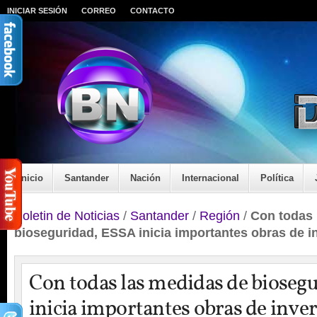
INICIAR SESIÓN
CORREO
CONTACTO
Inicio
Santander
Nación
Internacional
Política
Boletin de Noticias
/
Santander
/
Región
/
Con todas 
bioseguridad, ESSA inicia importantes obras de i
Con todas las medidas de bioseg
inicia importantes obras de inve