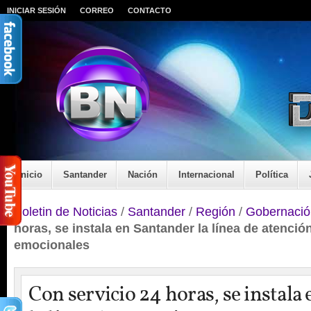
INICIAR SESIÓN
CORREO
CONTACTO
Inicio
Santander
Nación
Internacional
Política
Boletin de Noticias
/
Santander
/
Región
/
Gobernació
horas, se instala en Santander la línea de atenció
emocionales
Con servicio 24 horas, se instala